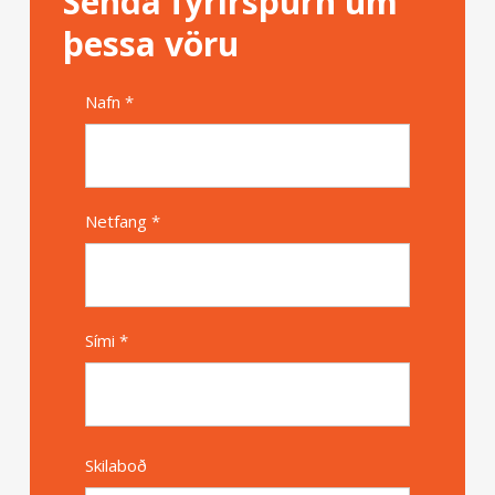
Senda fyrirspurn um
þessa vöru
Nafn *
Alternative
Netfang *
Sími *
Skilaboð