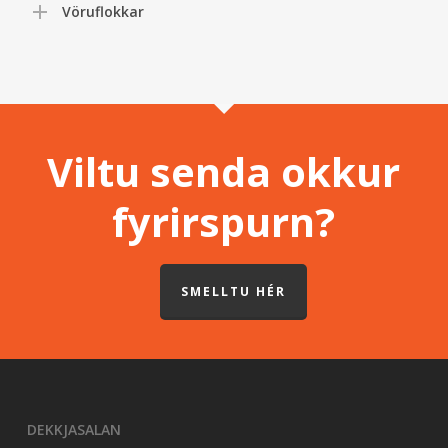
Vöruflokkar
Viltu senda okkur
fyrirspurn?
SMELLTU HÉR
DEKKJASALAN