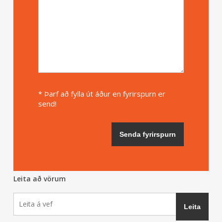
* Þarf að fylla út áður en fyrirspurn er
send!
Leita að vörum