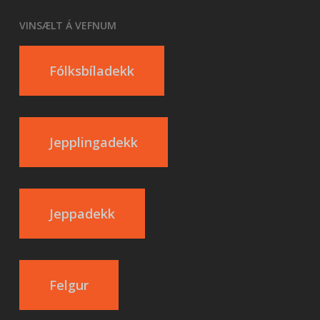
VINSÆLT Á VEFNUM
Fólksbíladekk
Jepplingadekk
Jeppadekk
Felgur