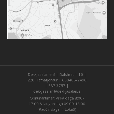
Dekkjasalan ehf | Dalshrauni 16 |
220 Hafnafjörður | 650406-2490
| 587 3757 |
dekkjasalan@dekkjasalan.is
Opnunartímar: Virka daga 8:00-
17:00 & laugardaga 09:00-13:00
(Rauðir dagar - Lokað)