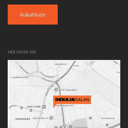
Aukahlutir
HÉR ERUM VIÐ