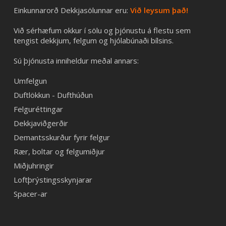
Einkunnarorð Dekkjasölunnar eru:
Við leysum það!
Við sérhæfum okkur í sölu og þjónustu á flestu sem
tengist dekkjum, felgum og hjólabúnaði bílsins.
Sú þjónusta inniheldur meðal annars:
Umfelgun
Duftlökkun - Dufthúðun
Felguréttingar
Dekkjaviðgerðir
Demantsskurður fyrir felgur
Rær, boltar og felgumiðjur
Miðjuhringir
Loftþrýstingsskynjarar
Spacer-ar