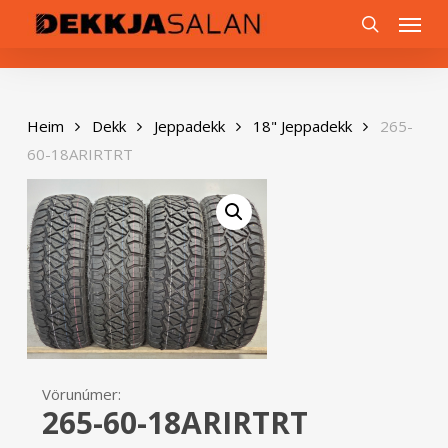
Skip
0
Menu
to
search
main
content
Heim
Dekk
Jeppadekk
18" Jeppadekk
265-
60-18ARIRTRT
Vörunúmer:
265-60-18ARIRTRT