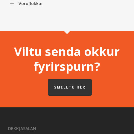
Vöruflokkar
Viltu senda okkur
fyrirspurn?
SMELLTU HÉR
DEKKJASALAN