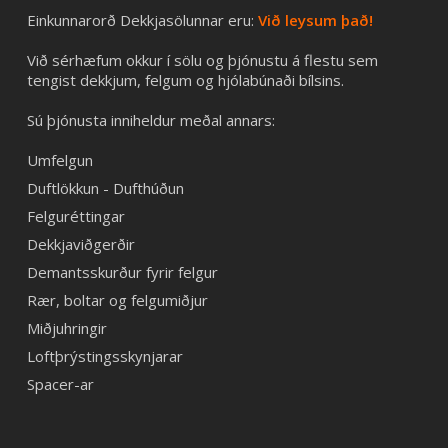
Einkunnarorð Dekkjasölunnar eru:
Við leysum það!
Við sérhæfum okkur í sölu og þjónustu á flestu sem
tengist dekkjum, felgum og hjólabúnaði bílsins.
Sú þjónusta inniheldur meðal annars:
Umfelgun
Duftlökkun - Dufthúðun
Felguréttingar
Dekkjaviðgerðir
Demantsskurður fyrir felgur
Rær, boltar og felgumiðjur
Miðjuhringir
Loftþrýstingsskynjarar
Spacer-ar