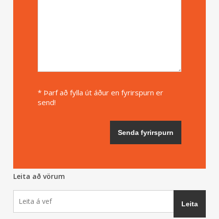
* Þarf að fylla út áður en fyrirspurn er
send!
Leita að vörum