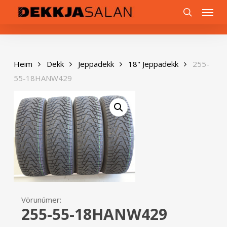
Skip
0
Menu
to
search
main
content
Heim
Dekk
Jeppadekk
18" Jeppadekk
255-
55-18HANW429
Vörunúmer:
255-55-18HANW429