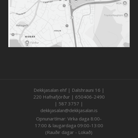
Dekkjasalan ehf | Dalshrauni 16 |
220 Hafnafjörður | 650406-2490
| 587 3757 |
dekkjasalan@dekkjasalan.is
Opnunartímar: Virka daga 8:00-
17:00 & laugardaga 09:00-13:00
(Rauðir dagar - Lokað)