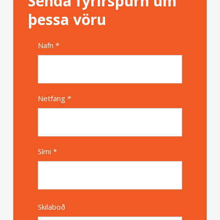
Senda fyrirspurn um
þessa vöru
Nafn *
Alternative
Netfang *
Sími *
Skilaboð