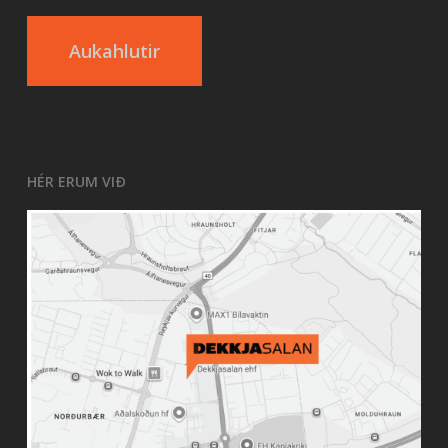
Aukahlutir
HÉR ERUM VIÐ