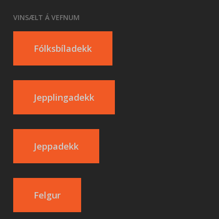
VINSÆLT Á VEFNUM
Fólksbíladekk
Jepplingadekk
Jeppadekk
Felgur