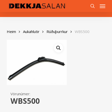
Skip
0
Menu
to
search
main
content
Heim
Aukahlutir
Rúðuþurrkur
WBS500
Vörunúmer:
WBS500