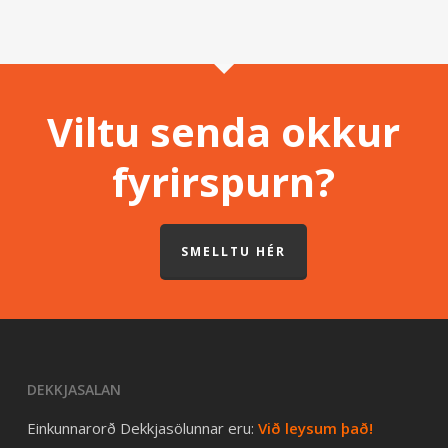
Viltu senda okkur
fyrirspurn?
SMELLTU HÉR
DEKKJASALAN
Einkunnarorð Dekkjasölunnar eru:
Við leysum það!