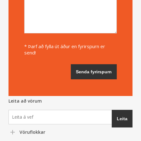
* Þarf að fylla út áður en fyrirspurn er
send!
Leita að vörum
Vöruflokkar