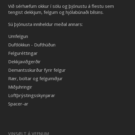
Við sérhæfum okkur í sölu og þjónustu á flestu sem
tengist dekkjum, felgum og hjólabúnaði bílsins.
Sú þjónusta inniheldur meðal annars:
Umfelgun
Duftlökkun - Dufthúðun
Felguréttingar
Dekkjaviðgerðir
Demantsskurður fyrir felgur
Rær, boltar og felgumiðjur
Miðjuhringir
Loftþrýstingsskynjarar
Spacer-ar
VINSÆLT Á VEFNUM