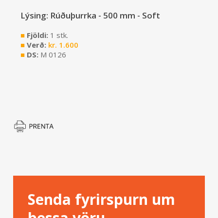
Lýsing: Rúðuþurrka - 500 mm - Soft
■
Fjöldi:
1 stk.
■
Verð:
kr.
1.600
■
DS:
M 0126
Senda fyrirspurn um
þessa vöru