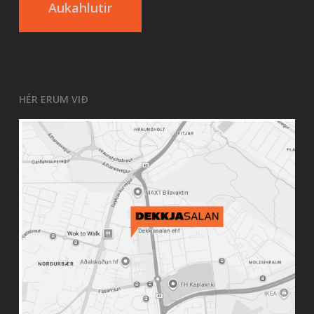
Aukahlutir
HÉR ERUM VIÐ