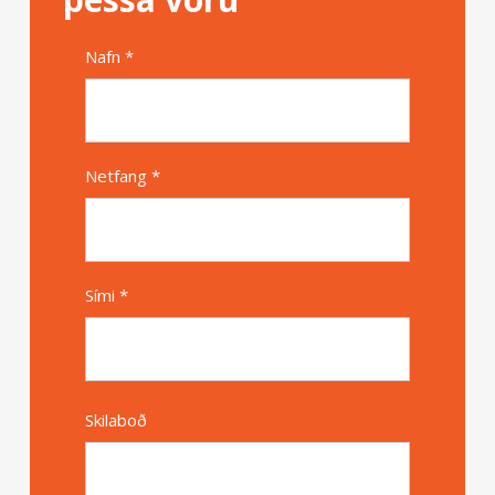
Nafn *
Alternative
Netfang *
Sími *
Skilaboð