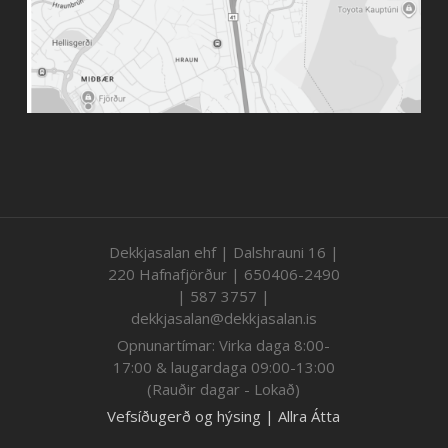
Dekkjasalan ehf | Dalshrauni 16 |
220 Hafnafjörður | 650406-2490
| 587 3757 |
dekkjasalan@dekkjasalan.is
Opnunartímar: Virka daga 8:00-
17:00 & laugardaga 09:00-13:00
(Rauðir dagar - Lokað)
Vefsíðugerð og hýsing | Allra Átta