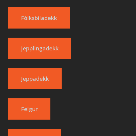
Fólksbíladekk
Jepplingadekk
Jeppadekk
Felgur