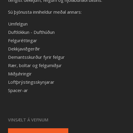
tengist dekkjum, felgum og hjólabúnaði bílsins.
Sú þjónusta inniheldur meðal annars:
Umfelgun
Duftlökkun - Dufthúðun
Felguréttingar
Dekkjaviðgerðir
Demantsskurður fyrir felgur
Rær, boltar og felgumiðjur
Miðjuhringir
Loftþrýstingsskynjarar
Spacer-ar
VINSÆLT Á VEFNUM