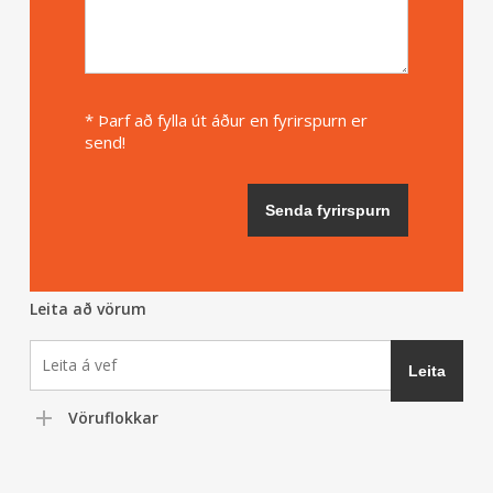
* Þarf að fylla út áður en fyrirspurn er
send!
Leita að vörum
Vöruflokkar