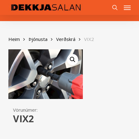
Skip
0
Menu
to
search
main
content
Heim
Þjónusta
Verðskrá
VIX2
Vörunúmer:
VIX2