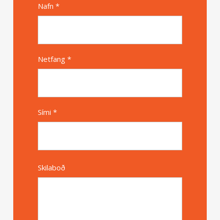
Nafn *
Alternative
Netfang *
Sími *
Skilaboð