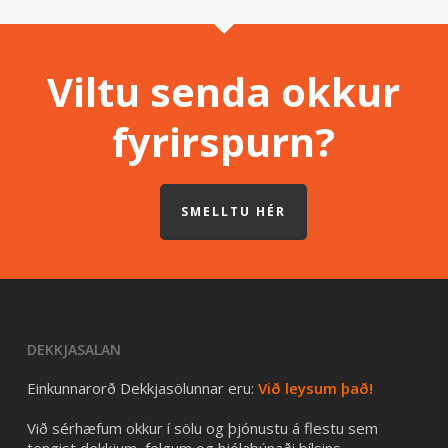
Viltu senda okkur
fyrirspurn?
SMELLTU HÉR
DEKKJASALAN
Einkunnarorð Dekkjasölunnar eru:
Við leysum það!
Við sérhæfum okkur í sölu og þjónustu á flestu sem