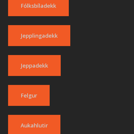
Fólksbíladekk
Jepplingadekk
Jeppadekk
Felgur
Aukahlutir