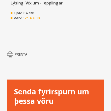
Lýsing: Víxlum - Jepplingar
■
Fjöldi:
4 stk.
■
Verð:
kr.
6.800
Senda fyrirspurn um
þessa vöru