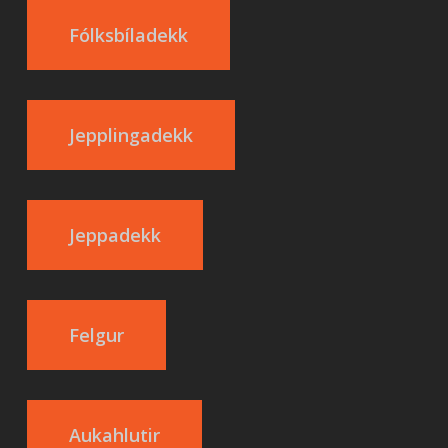
Fólksbíladekk
Jepplingadekk
Jeppadekk
Felgur
Aukahlutir