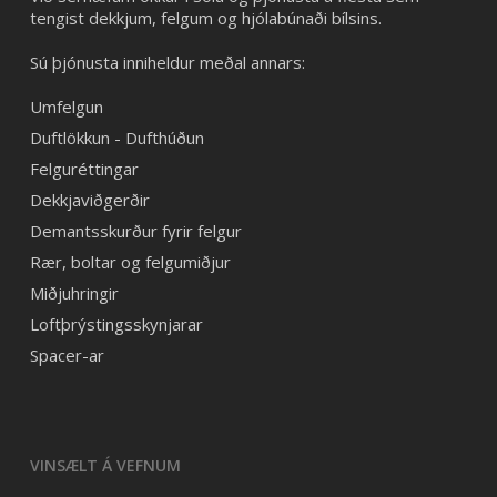
tengist dekkjum, felgum og hjólabúnaði bílsins.
Sú þjónusta inniheldur meðal annars:
Umfelgun
Duftlökkun - Dufthúðun
Felguréttingar
Dekkjaviðgerðir
Demantsskurður fyrir felgur
Rær, boltar og felgumiðjur
Miðjuhringir
Loftþrýstingsskynjarar
Spacer-ar
VINSÆLT Á VEFNUM