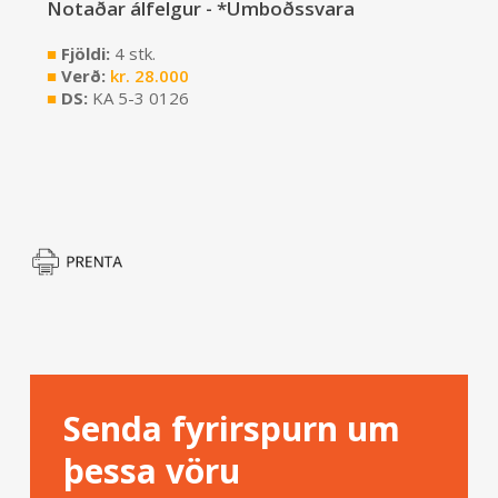
Notaðar álfelgur - *Umboðssvara
■
Fjöldi:
4 stk.
■
Verð:
kr.
28.000
■
DS:
KA 5-3 0126
Senda fyrirspurn um
þessa vöru