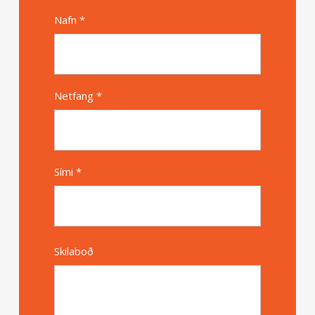
Nafn *
Alternative
Netfang *
Sími *
Skilaboð