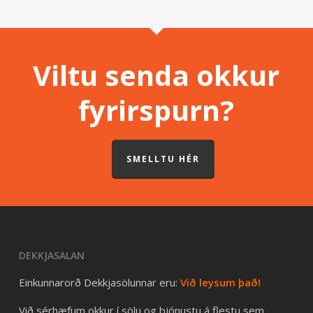
Viltu senda okkur
fyrirspurn?
SMELLTU HÉR
DEKKJASALAN
Einkunnarorð Dekkjasölunnar eru:
Við leysum það!
Við sérhæfum okkur í sölu og þjónustu á flestu sem