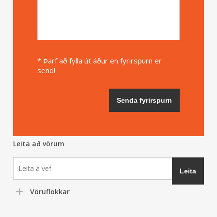
* Þarf að fylla út áður en fyrirspurn er
send!
Leita að vörum
Vöruflokkar