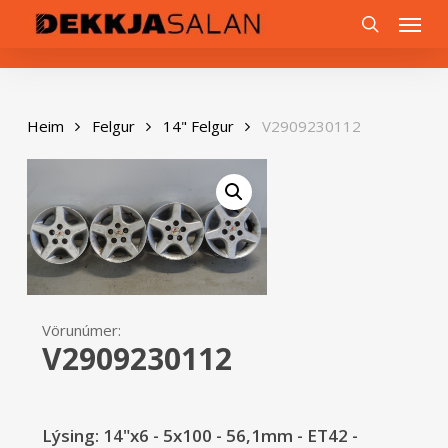
Skip
0
Menu
to
search
main
content
Heim
Felgur
14" Felgur
V2909230112
Vörunúmer:
V2909230112
Lýsing: 14"x6 - 5x100 - 56,1mm - ET42 -