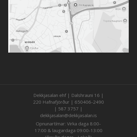
Dekkjasalan ehf | Dalshrauni 16 |
220 Hafnafjörður | 650406-2490
| 587 3757 |
dekkjasalan@dekkjasalan.is
Opnunartímar: Virka daga 8:00-
17:00 & laugardaga 09:00-13:00