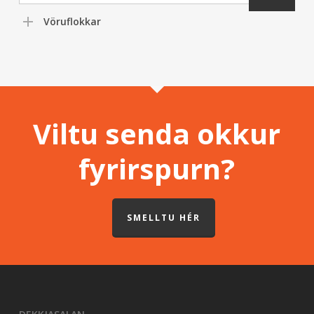
Vöruflokkar
Viltu senda okkur
fyrirspurn?
SMELLTU HÉR