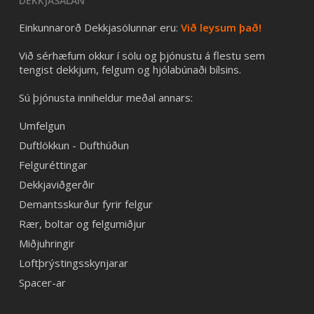
DEKKJASALAN
Einkunnarorð Dekkjasölunnar eru:
Við leysum það!
Við sérhæfum okkur í sölu og þjónustu á flestu sem
tengist dekkjum, felgum og hjólabúnaði bílsins.
Sú þjónusta inniheldur meðal annars:
Umfelgun
Duftlökkun - Dufthúðun
Felguréttingar
Dekkjaviðgerðir
Demantsskurður fyrir felgur
Rær, boltar og felgumiðjur
Miðjuhringir
Loftþrýstingsskynjarar
Spacer-ar