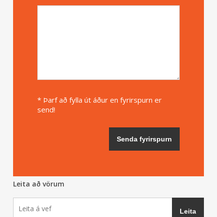
* Þarf að fylla út áður en fyrirspurn er
send!
Leita að vörum