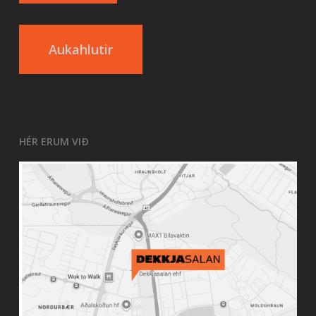
Aukahlutir
HÉR ERUM VIÐ