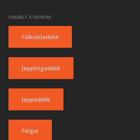
VINSÆLT Á VEFNUM
Fólksbíladekk
Jepplingadekk
Jeppadekk
Felgur