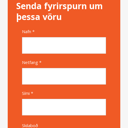
Senda fyrirspurn um
þessa vöru
Nafn *
Alternative
Netfang *
Sími *
Skilaboð