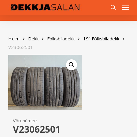
Skip
0
Menu
to
search
main
content
Heim
Dekk
Fólksbíladekk
19" Fólksbíladekk
V23062501
Vörunúmer:
V23062501