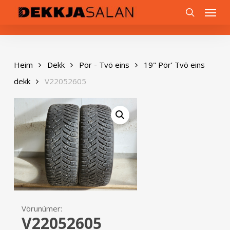
Skip
0
Menu
to
search
main
content
Heim
Dekk
Pör - Tvö eins
19" Pör’ Tvö eins
dekk
V22052605
Vörunúmer:
V22052605