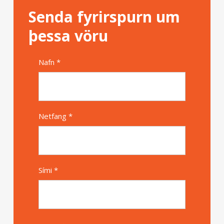
Senda fyrirspurn um
þessa vöru
Nafn *
Alternative
Netfang *
Sími *