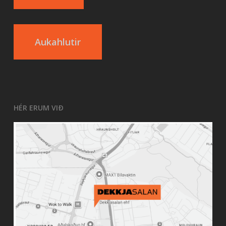
Aukahlutir
HÉR ERUM VIÐ