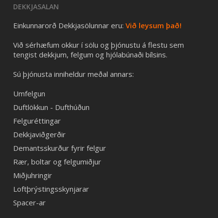
DEKKJASALAN
Einkunnarorð Dekkjasölunnar eru:
Við leysum það!
Við sérhæfum okkur í sölu og þjónustu á flestu sem
tengist dekkjum, felgum og hjólabúnaði bílsins.
Sú þjónusta inniheldur meðal annars:
Umfelgun
Duftlökkun - Dufthúðun
Felguréttingar
Dekkjaviðgerðir
Demantsskurður fyrir felgur
Rær, boltar og felgumiðjur
Miðjuhringir
Loftþrýstingsskynjarar
Spacer-ar