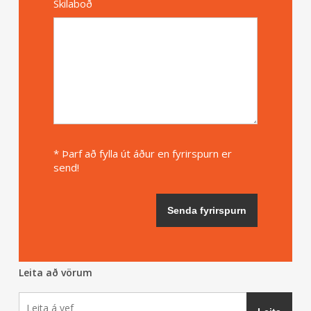
Skilaboð
* Þarf að fylla út áður en fyrirspurn er
send!
Leita að vörum