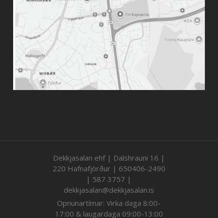
Dekkjasalan ehf | Dalshrauni 16 |
220 Hafnafjörður | 650406-2490
| 587 3757 |
dekkjasalan@dekkjasalan.is
Opnunartímar: Virka daga 8:00-
17:00 & laugardaga 09:00-13:00