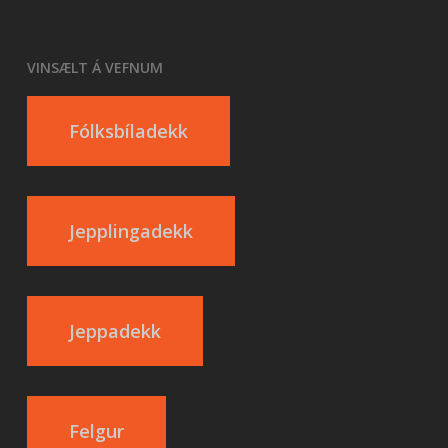
VINSÆLT Á VEFNUM
Fólksbíladekk
Jepplingadekk
Jeppadekk
Felgur