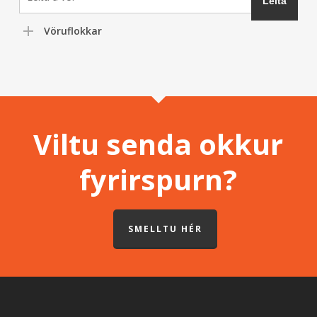
Vöruflokkar
Viltu senda okkur
fyrirspurn?
SMELLTU HÉR