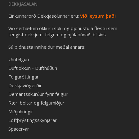
DEKKJASALAN
Einkunnarorð Dekkjasölunnar eru:
Við leysum það!
Við sérhæfum okkur í sölu og þjónustu á flestu sem
tengist dekkjum, felgum og hjólabúnaði bílsins.
Sú þjónusta inniheldur meðal annars:
Umfelgun
Duftlökkun - Dufthúðun
Felguréttingar
Dekkjaviðgerðir
Demantsskurður fyrir felgur
Rær, boltar og felgumiðjur
Miðjuhringir
Loftþrýstingsskynjarar
Spacer-ar