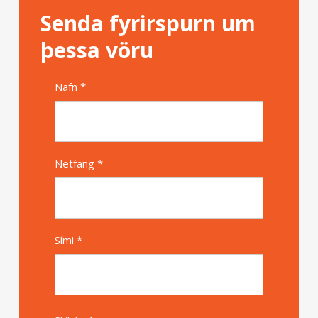
Senda fyrirspurn um
þessa vöru
Nafn *
Alternative
Netfang *
Sími *