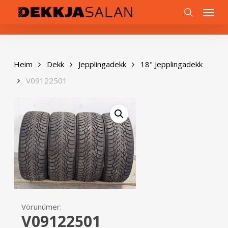
Skip
0
Menu
to
search
main
content
Heim
Dekk
Jepplingadekk
18" Jepplingadekk
V09122501
Vörunúmer:
V09122501