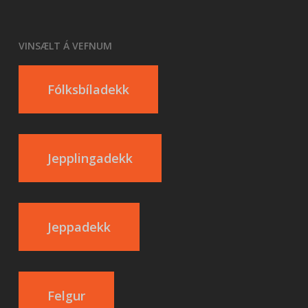
VINSÆLT Á VEFNUM
Fólksbíladekk
Jepplingadekk
Jeppadekk
Felgur