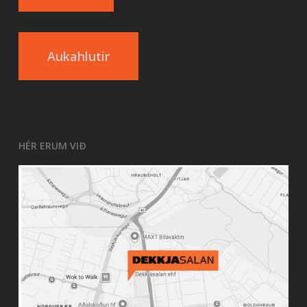
Aukahlutir
HÉR ERUM VIÐ