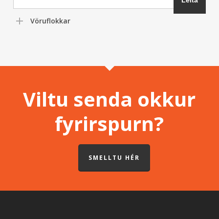
Vöruflokkar
Viltu senda okkur
fyrirspurn?
SMELLTU HÉR