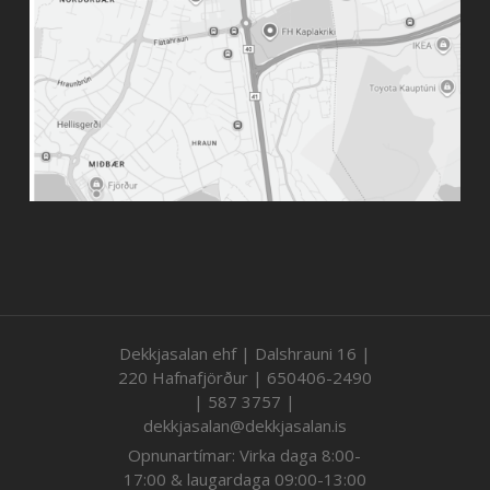
Dekkjasalan ehf | Dalshrauni 16 |
220 Hafnafjörður | 650406-2490
| 587 3757 |
dekkjasalan@dekkjasalan.is
Opnunartímar: Virka daga 8:00-
17:00 & laugardaga 09:00-13:00