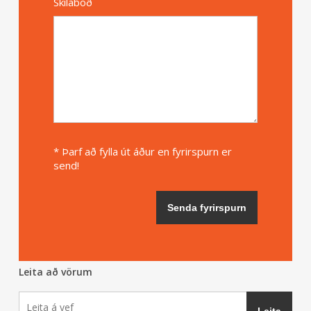
Skilaboð
* Þarf að fylla út áður en fyrirspurn er
send!
Leita að vörum