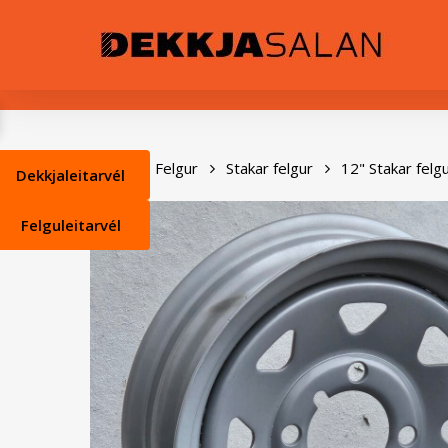
Skip
0
to
main
content
Heim
Felgur
Stakar felgur
12" Stakar felg
Dekkjaleitarvél
Felguleitarvél