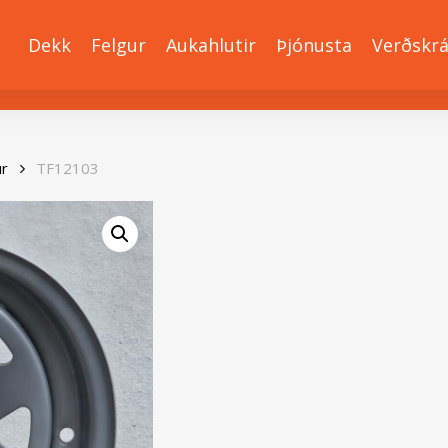
Dekk
Felgur
Aukahlutir
Þjónusta
Verðskr
ur
TF12103