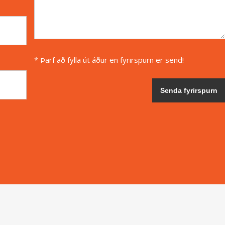
* Þarf að fylla út áður en fyrirspurn er send!