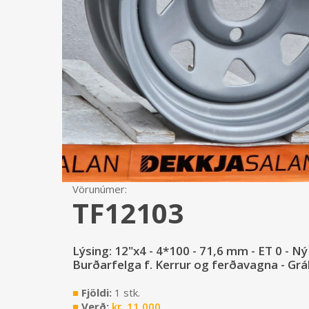
Vörunúmer:
TF12103
Lýsing: 12"x4 - 4*100 - 71,6 mm - ET 0 - Ný 
Burðarfelga f. Kerrur og ferðavagna - Gr
■
Fjöldi:
1 stk.
■
Verð:
kr.
11.000