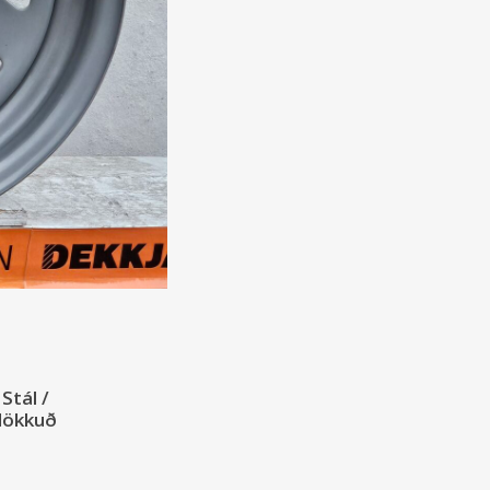
Stál /
álökkuð