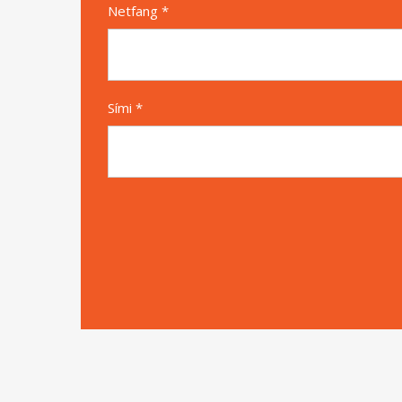
Netfang *
Sími *