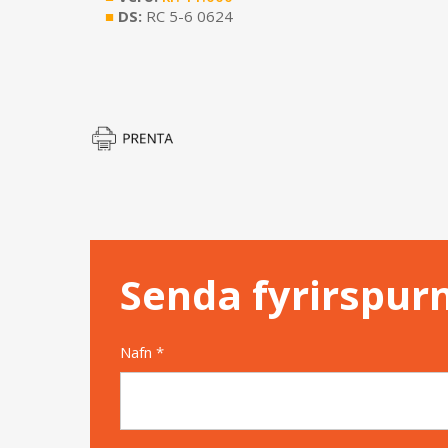
■
DS:
RC 5-6 0624
Senda fyrirspur
Nafn *