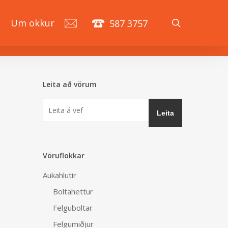
search
á
Um okkur
587 3757
Leita að vörum
Vöruflokkar
Aukahlutir
Boltahettur
Felguboltar
Felgumiðjur