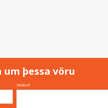
n um þessa vöru
Skilaboð