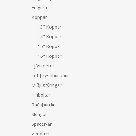
Felgurær
Koppar
13" Koppar
14" Koppar
15" Koppar
16" Koppar
Ljósaperur
Loftþrýstibúnaður
Miðjustýringar
Pinboltar
Rúðuþurrkur
Slöngur
Spacer-ar
Verkfæri