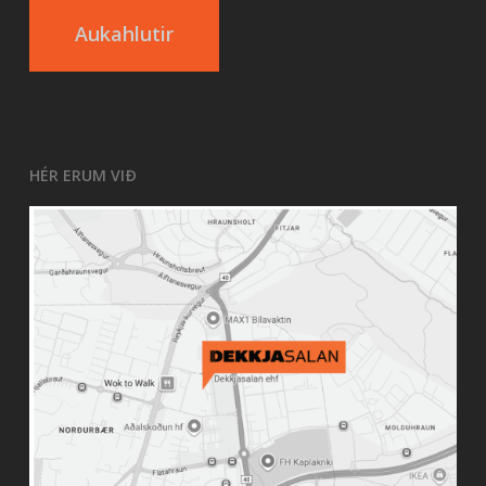
Aukahlutir
HÉR ERUM VIÐ