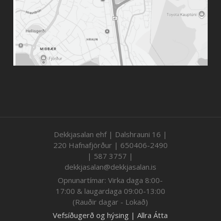
Dekkjasalan ehf | Dalshrauni 16 |
220 Hafnafjörður | 650406-2490
| 587 3757 |
dekkjasalan@dekkjasalan.is
Opnunartímar: Virka daga 8:00-
17:00 & laugardaga 09:00-13:00
(Rauðir dagar - Lokað)
Vefsíðugerð og hýsing | Allra Átta