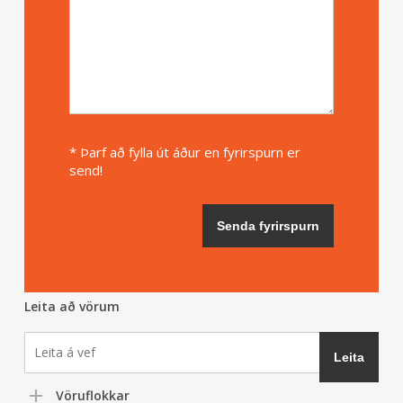
* Þarf að fylla út áður en fyrirspurn er
send!
Leita að vörum
Vöruflokkar