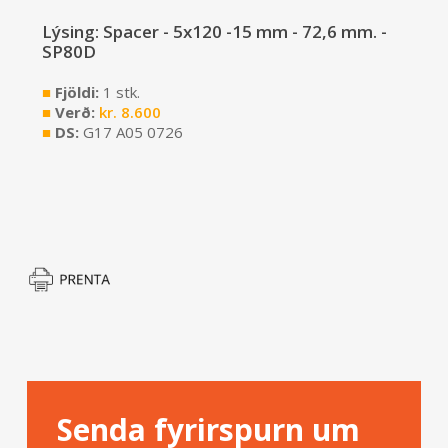
Lýsing: Spacer - 5x120 -15 mm - 72,6 mm. -
SP80D
■
Fjöldi:
1 stk.
■
Verð:
kr.
8.600
■
DS:
G17 A05 0726
Senda fyrirspurn um