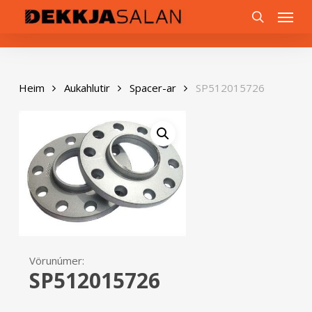
Skip
0
Menu
to
search
main
content
Heim
Aukahlutir
Spacer-ar
SP512015726
Vörunúmer:
SP512015726