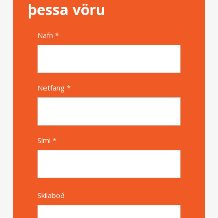
þessa vöru
Nafn *
Alternative
Netfang *
Sími *
Skilaboð