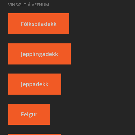
VINSÆLT Á VEFNUM
Fólksbíladekk
Jepplingadekk
Jeppadekk
Felgur