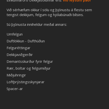
Við sérhæfum okkur í sölu og þjónustu á flestu sem
tengist dekkjum, felgum og hjólabúnaði bílsins.
Sú þjónusta inniheldur meðal annars:
Umfelgun
Duftlökkun - Dufthúðun
Felguréttingar
Dekkjaviðgerðir
Demantsskurður fyrir felgur
Rær, boltar og felgumiðjur
Miðjuhringir
Loftþrýstingsskynjarar
Spacer-ar