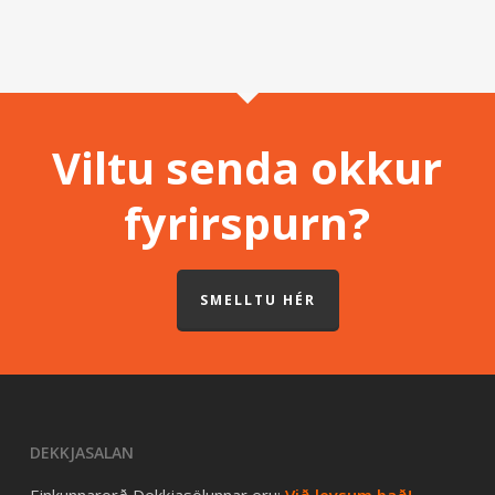
Viltu senda okkur
fyrirspurn?
SMELLTU HÉR
DEKKJASALAN
Einkunnarorð Dekkjasölunnar eru:
Við leysum það!