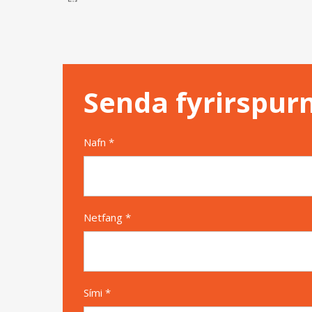
Senda fyrirspur
Nafn *
Netfang *
Sími *