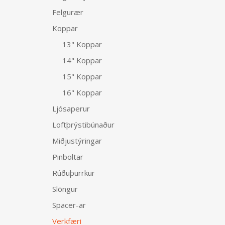
Felgurær
Koppar
13" Koppar
14" Koppar
15" Koppar
16" Koppar
Ljósaperur
Loftþrýstibúnaður
Miðjustýringar
Pinboltar
Rúðuþurrkur
Slöngur
Spacer-ar
Verkfæri