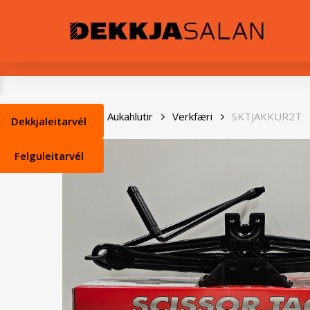
Skip
0
to
main
content
Heim
Aukahlutir
Verkfæri
SKTJAKKUR2T
Dekkjaleitarvél
Felguleitarvél