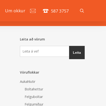
search
á
Um okkur
587 3757
Leita að vörum
Vöruflokkar
Aukahlutir
Boltahettur
Felguboltar
Felgumiðjur