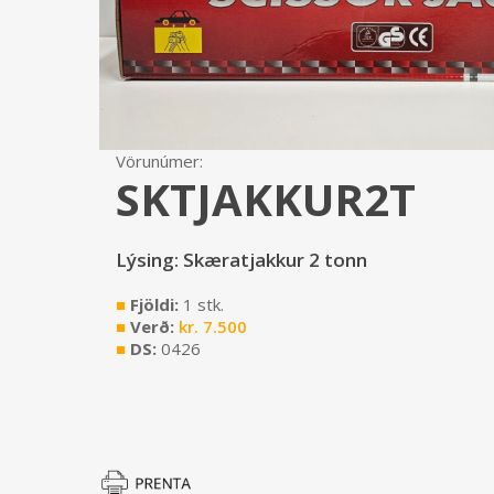
Vörunúmer:
SKTJAKKUR2T
Lýsing: Skæratjakkur 2 tonn
■
Fjöldi:
1 stk.
■
Verð:
kr.
7.500
■
DS:
0426