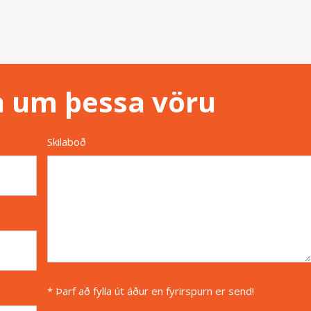
n um þessa vöru
Skilaboð
* Þarf að fylla út áður en fyrirspurn er send!