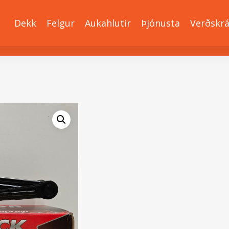
Dekk
Felgur
Aukahlutir
Þjónusta
Verðskr