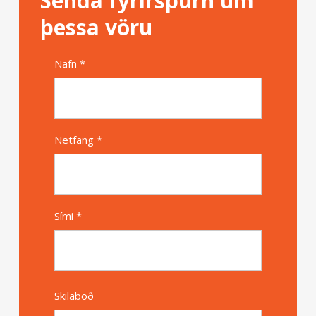
Senda fyrirspurn um
þessa vöru
Nafn *
Alternative
Netfang *
Sími *
Skilaboð