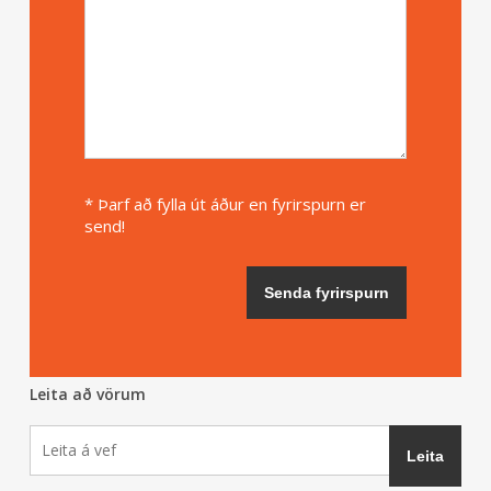
* Þarf að fylla út áður en fyrirspurn er
send!
Leita að vörum