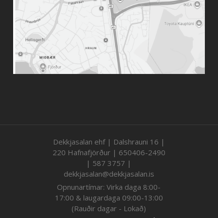
Dekkjasalan ehf | Dalshrauni 16 |
220 Hafnafjörður | 650406-2490
| 587 3757 |
dekkjasalan@dekkjasalan.is
Opnunartímar: Virka daga 8:00-
17:00 & laugardaga 09:00-13:00
(Rauðir dagar - Lokað)