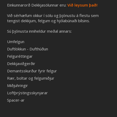
Einkunnarorð Dekkjasölunnar eru:
Við leysum það!
Við sérhæfum okkur í sölu og þjónustu á flestu sem
tengist dekkjum, felgum og hjólabúnaði bílsins.
Sú þjónusta inniheldur meðal annars:
Umfelgun
Duftlökkun - Dufthúðun
Felguréttingar
Dekkjaviðgerðir
Demantsskurður fyrir felgur
Rær, boltar og felgumiðjur
Miðjuhringir
Loftþrýstingsskynjarar
Spacer-ar