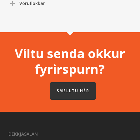
Vöruflokkar
Viltu senda okkur
fyrirspurn?
SMELLTU HÉR
DEKKJASALAN