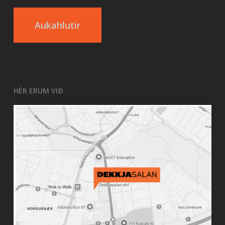
Aukahlutir
HÉR ERUM VIÐ