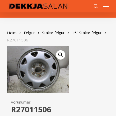
Skip
0
Menu
to
search
main
content
Heim
Felgur
Stakar felgur
15" Stakar felgur
R27011506
Vörunúmer:
R27011506