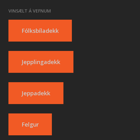
VINSÆLT Á VEFNUM
Fólksbíladekk
Jepplingadekk
Jeppadekk
Felgur