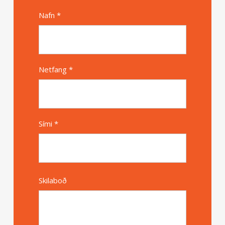
Nafn *
Alternative
Netfang *
Sími *
Skilaboð