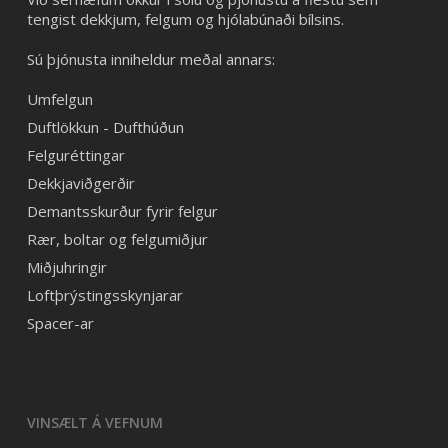
tengist dekkjum, felgum og hjólabúnaði bílsins.
Sú þjónusta inniheldur meðal annars:
Umfelgun
Duftlökkun - Dufthúðun
Felguréttingar
Dekkjaviðgerðir
Demantsskurður fyrir felgur
Rær, boltar og felgumiðjur
Miðjuhringir
Loftþrýstingsskynjarar
Spacer-ar
VINSÆLT Á VEFNUM