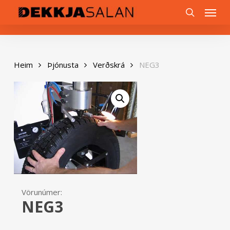
Skip
0
Menu
to
search
main
content
Heim
Þjónusta
Verðskrá
NEG3
Vörunúmer:
NEG3