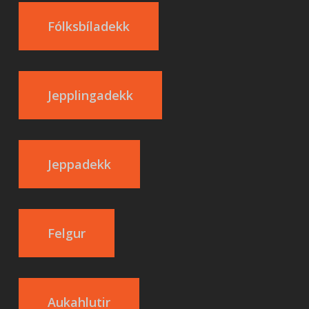
Fólksbíladekk
Jepplingadekk
Jeppadekk
Felgur
Aukahlutir