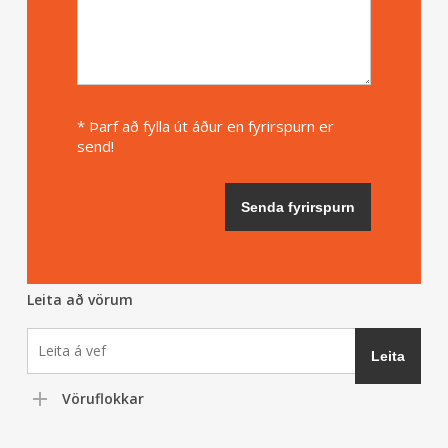
* Þarf að fylla út áður en fyrirspurn er
send!
Leita að vörum
Vöruflokkar