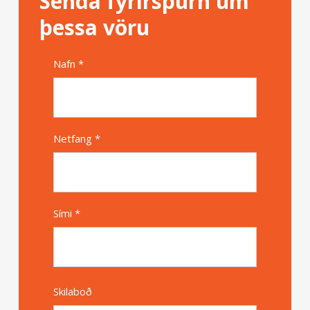
Senda fyrirspurn um
þessa vöru
Nafn *
Alternative
Netfang *
Sími *
Skilaboð