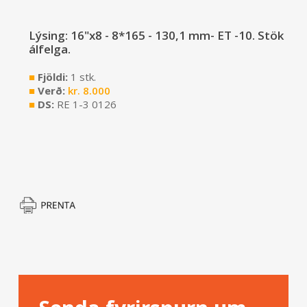
Lýsing: 16"x8 - 8*165 - 130,1 mm- ET -10. Stök
álfelga.
■
Fjöldi:
1 stk.
■
Verð:
kr.
8.000
■
DS:
RE 1-3 0126