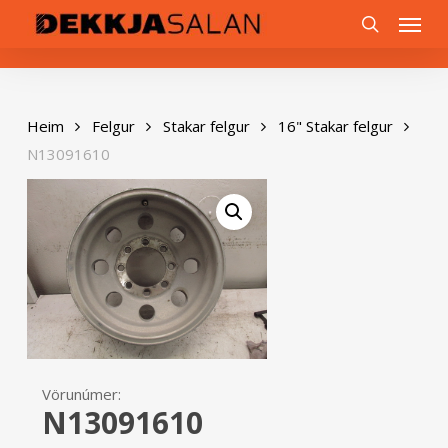
Skip
0
Menu
to
search
main
content
Heim
Felgur
Stakar felgur
16" Stakar felgur
N13091610
Vörunúmer:
N13091610