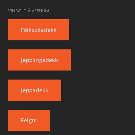
VINSÆLT Á VEFNUM
Fólksbíladekk
Jepplingadekk
Jeppadekk
Felgur