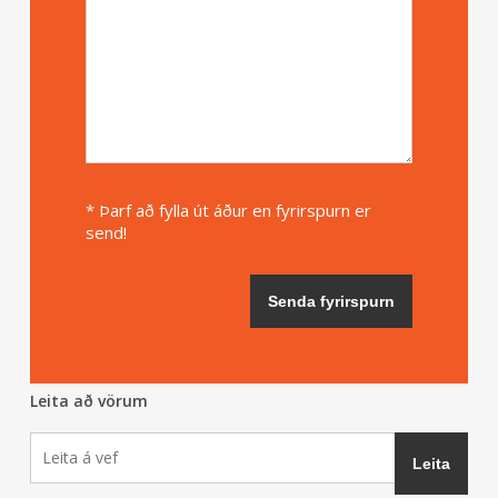
* Þarf að fylla út áður en fyrirspurn er
send!
Leita að vörum