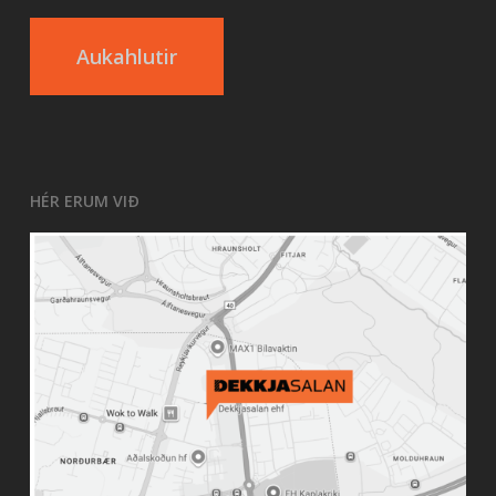
Aukahlutir
HÉR ERUM VIÐ