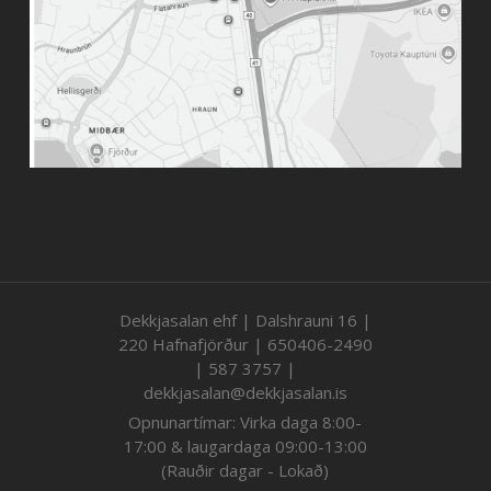
Dekkjasalan ehf | Dalshrauni 16 |
220 Hafnafjörður | 650406-2490
| 587 3757 |
dekkjasalan@dekkjasalan.is
Opnunartímar: Virka daga 8:00-
17:00 & laugardaga 09:00-13:00
(Rauðir dagar - Lokað)