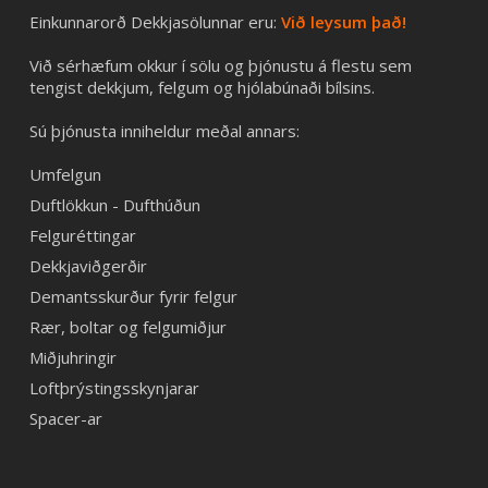
Einkunnarorð Dekkjasölunnar eru:
Við leysum það!
Við sérhæfum okkur í sölu og þjónustu á flestu sem
tengist dekkjum, felgum og hjólabúnaði bílsins.
Sú þjónusta inniheldur meðal annars:
Umfelgun
Duftlökkun - Dufthúðun
Felguréttingar
Dekkjaviðgerðir
Demantsskurður fyrir felgur
Rær, boltar og felgumiðjur
Miðjuhringir
Loftþrýstingsskynjarar
Spacer-ar