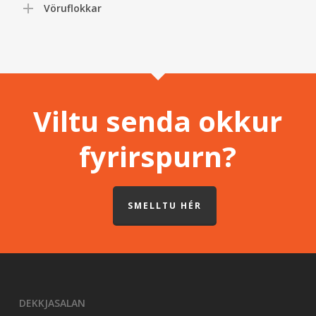
Vöruflokkar
Viltu senda okkur
fyrirspurn?
SMELLTU HÉR
DEKKJASALAN