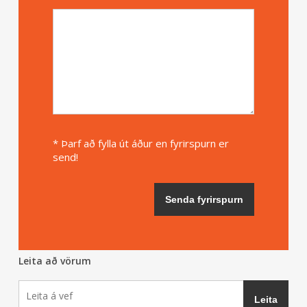
* Þarf að fylla út áður en fyrirspurn er
send!
Leita að vörum