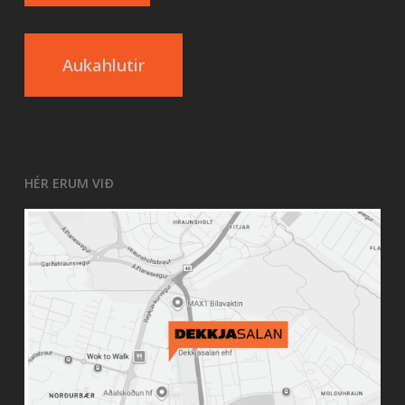
Aukahlutir
HÉR ERUM VIÐ