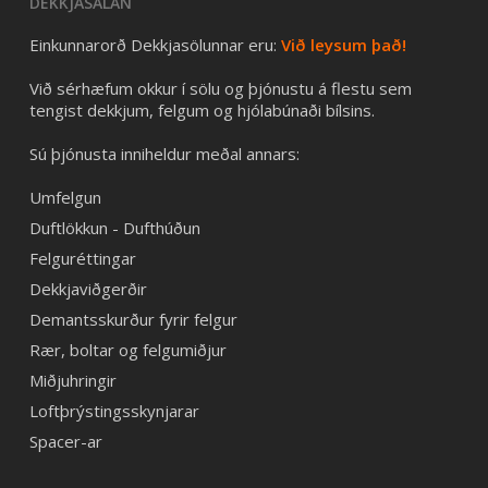
DEKKJASALAN
Einkunnarorð Dekkjasölunnar eru:
Við leysum það!
Við sérhæfum okkur í sölu og þjónustu á flestu sem
tengist dekkjum, felgum og hjólabúnaði bílsins.
Sú þjónusta inniheldur meðal annars:
Umfelgun
Duftlökkun - Dufthúðun
Felguréttingar
Dekkjaviðgerðir
Demantsskurður fyrir felgur
Rær, boltar og felgumiðjur
Miðjuhringir
Loftþrýstingsskynjarar
Spacer-ar