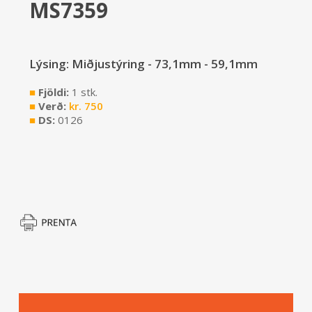
MS7359
Lýsing: Miðjustýring - 73,1mm - 59,1mm
■
Fjöldi:
1 stk.
■
Verð:
kr.
750
■
DS:
0126