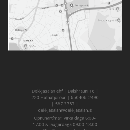
Dekkjasalan ehf | Dalshrauni 16 |
220 Hafnafjörður | 650406-2490
| 587 3757 |
dekkjasalan@dekkjasalan.is
Opnunartímar: Virka daga 8:00-
17:00 & laugardaga 09:00-13:00