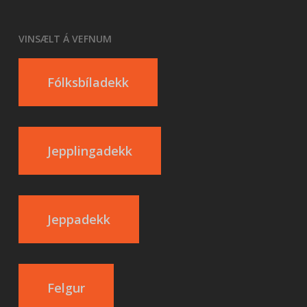
VINSÆLT Á VEFNUM
Fólksbíladekk
Jepplingadekk
Jeppadekk
Felgur