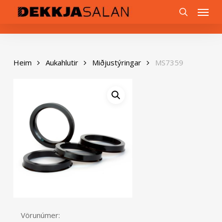
Skip
0
Menu
to
search
main
content
Heim
Aukahlutir
Miðjustýringar
MS7359
Vörunúmer: