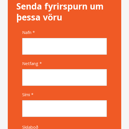
Senda fyrirspurn um
þessa vöru
Nafn *
Alternative
Netfang *
Sími *
Skilaboð