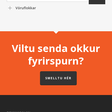
Vöruflokkar
Viltu senda okkur
fyrirspurn?
SMELLTU HÉR