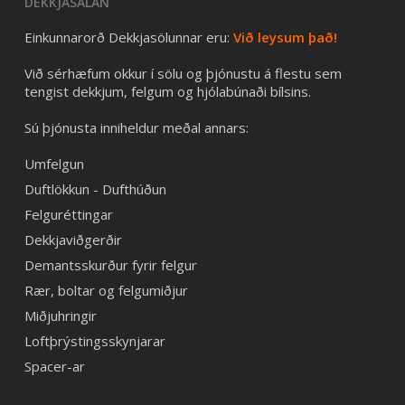
DEKKJASALAN
Einkunnarorð Dekkjasölunnar eru:
Við leysum það!
Við sérhæfum okkur í sölu og þjónustu á flestu sem
tengist dekkjum, felgum og hjólabúnaði bílsins.
Sú þjónusta inniheldur meðal annars:
Umfelgun
Duftlökkun - Dufthúðun
Felguréttingar
Dekkjaviðgerðir
Demantsskurður fyrir felgur
Rær, boltar og felgumiðjur
Miðjuhringir
Loftþrýstingsskynjarar
Spacer-ar