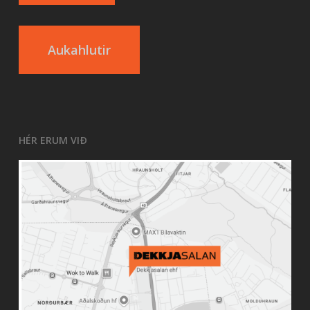
Aukahlutir
HÉR ERUM VIÐ