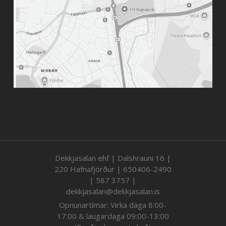
Dekkjasalan ehf | Dalshrauni 16 |
220 Hafnafjörður | 650406-2490
| 587 3757 |
dekkjasalan@dekkjasalan.is
Opnunartímar: Virka daga 8:00-
17:00 & laugardaga 09:00-13:00