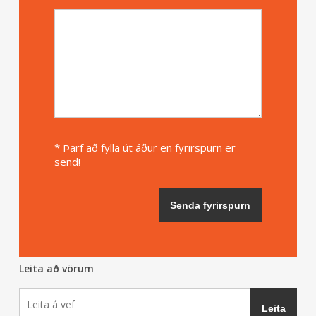
* Þarf að fylla út áður en fyrirspurn er
send!
Leita að vörum