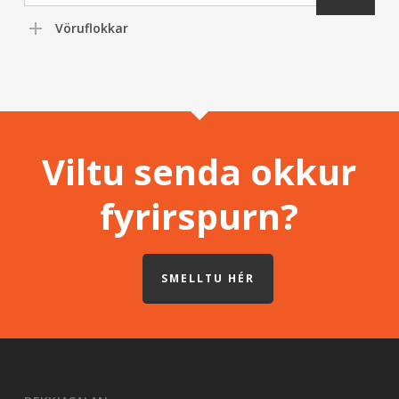
Vöruflokkar
Viltu senda okkur
fyrirspurn?
SMELLTU HÉR