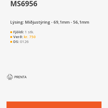
MS6956
Lýsing: Miðjustýring - 69,1mm - 56,1mm
■
Fjöldi:
1 stk.
■
Verð:
kr.
750
■
DS:
0126