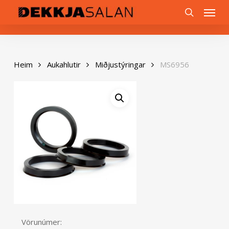
Skip
0
Menu
to
search
main
content
Heim
Aukahlutir
Miðjustýringar
MS6956
Vörunúmer: