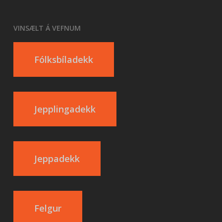
VINSÆLT Á VEFNUM
Fólksbíladekk
Jepplingadekk
Jeppadekk
Felgur