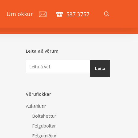
search
á
Um okkur
587 3757
Leita að vörum
Vöruflokkar
Aukahlutir
Boltahettur
Felguboltar
Felgumiðjur