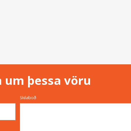
n um þessa vöru
Skilaboð