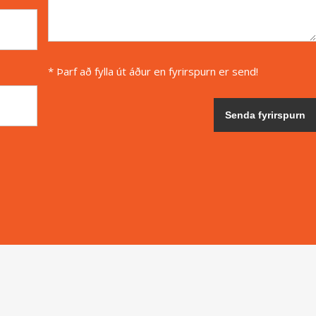
* Þarf að fylla út áður en fyrirspurn er send!