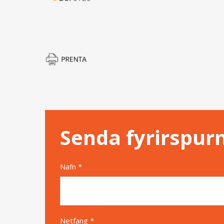
Senda fyrirspur
Nafn *
Netfang *