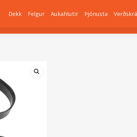
Dekk
Felgur
Aukahlutir
Þjónusta
Verðskr