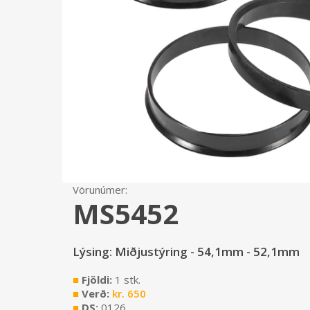
Vörunúmer:
MS5452
Lýsing: Miðjustýring - 54,1mm - 52,1mm
■
Fjöldi:
1 stk.
■
Verð:
kr.
650
■
DS:
0126