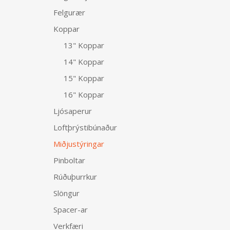
Felgurær
Koppar
13" Koppar
14" Koppar
15" Koppar
16" Koppar
Ljósaperur
Loftþrýstibúnaður
Miðjustýringar
Pinboltar
Rúðuþurrkur
Slöngur
Spacer-ar
Verkfæri