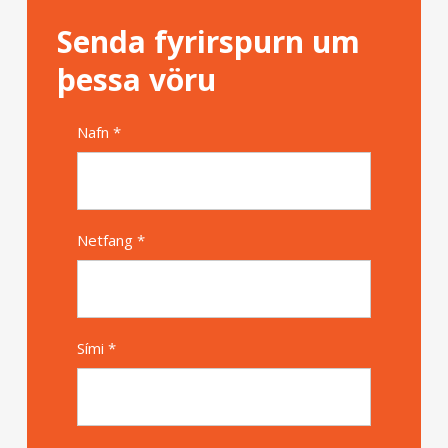
Senda fyrirspurn um
þessa vöru
Nafn *
Alternative
Netfang *
Sími *