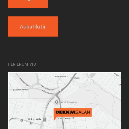
Aukahlutir
HÉR ERUM VIÐ