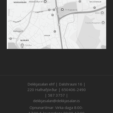
Dekkjasalan ehf | Dalshrauni 16 |
220 Hafnafjörður | 650406-2490
| 587 3757 |
dekkjasalan@dekkjasalan.is
Opnunartímar: Virka daga 8:00-