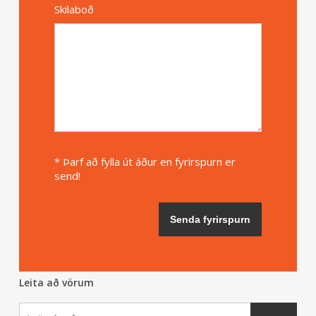
Skilaboð
* Þarf að fylla út áður en fyrirspurn er
send!
Leita að vörum