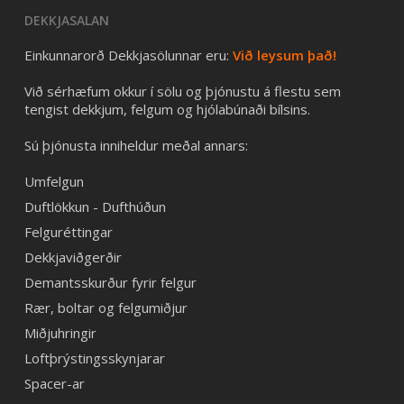
DEKKJASALAN
Einkunnarorð Dekkjasölunnar eru:
Við leysum það!
Við sérhæfum okkur í sölu og þjónustu á flestu sem
tengist dekkjum, felgum og hjólabúnaði bílsins.
Sú þjónusta inniheldur meðal annars:
Umfelgun
Duftlökkun - Dufthúðun
Felguréttingar
Dekkjaviðgerðir
Demantsskurður fyrir felgur
Rær, boltar og felgumiðjur
Miðjuhringir
Loftþrýstingsskynjarar
Spacer-ar