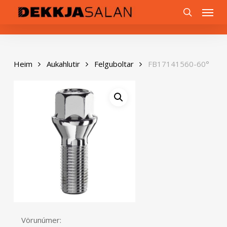
Skip
0
Menu
to
search
main
content
Heim
Aukahlutir
Felguboltar
FB17141560-60°
Vörunúmer: