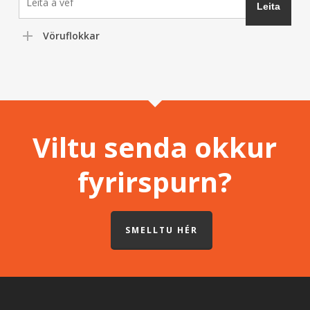
Vöruflokkar
Viltu senda okkur
fyrirspurn?
SMELLTU HÉR