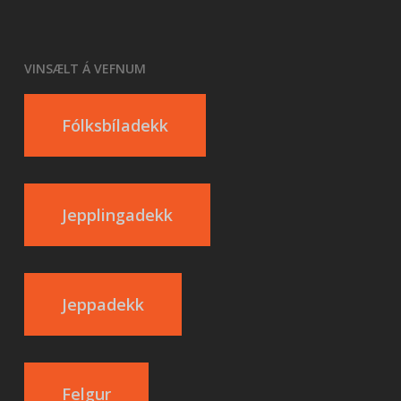
VINSÆLT Á VEFNUM
Fólksbíladekk
Jepplingadekk
Jeppadekk
Felgur