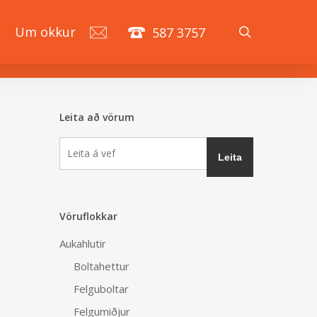
search
á
Um okkur
587 3757
Leita að vörum
Vöruflokkar
Aukahlutir
Boltahettur
Felguboltar
Felgumiðjur