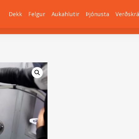
Dekk
Felgur
Aukahlutir
Þjónusta
Verðskr