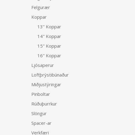
Felgurær
Koppar
13" Koppar
14" Koppar
15" Koppar
16" Koppar
Ljósaperur
Loftþrýstibúnaður
Miðjustýringar
Pinboltar
Rúðuþurrkur
Slöngur
Spacer-ar
Verkfæri