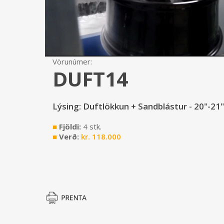
Vörunúmer:
DUFT14
Lýsing: Duftlökkun + Sandblástur - 20"-21"
■
Fjöldi:
4 stk.
■
Verð:
kr.
118.000