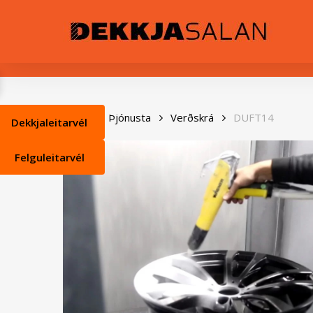
Skip
0
to
main
content
Heim
Þjónusta
Verðskrá
DUFT14
Dekkjaleitarvél
Felguleitarvél