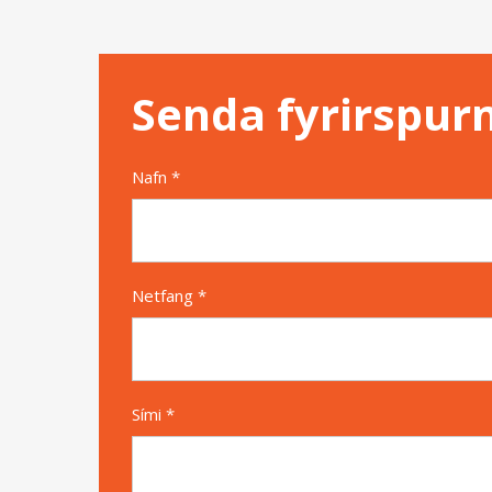
Senda fyrirspur
Nafn *
Netfang *
Sími *