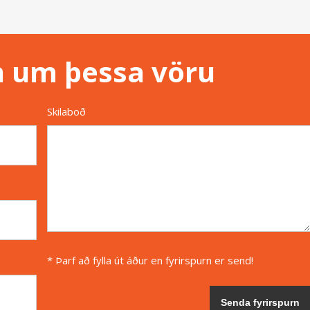
n um þessa vöru
Skilaboð
* Þarf að fylla út áður en fyrirspurn er send!