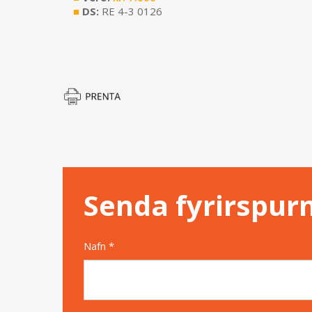
■
DS:
RE 4-3 0126
Senda fyrirspur
Nafn *