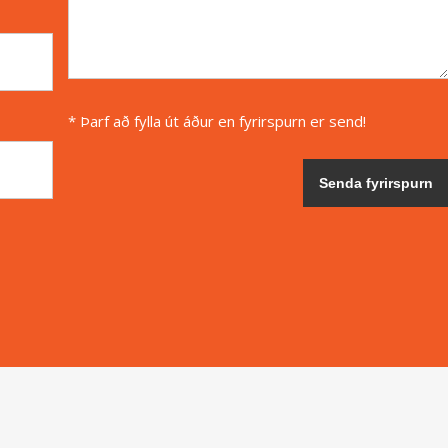
* Þarf að fylla út áður en fyrirspurn er send!