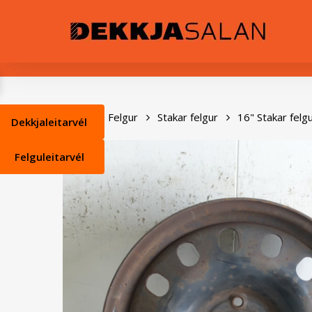
Skip
0
to
main
content
Heim
Felgur
Stakar felgur
16" Stakar felg
Dekkjaleitarvél
Felguleitarvél