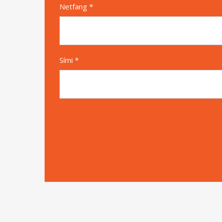
Netfang *
Sími *