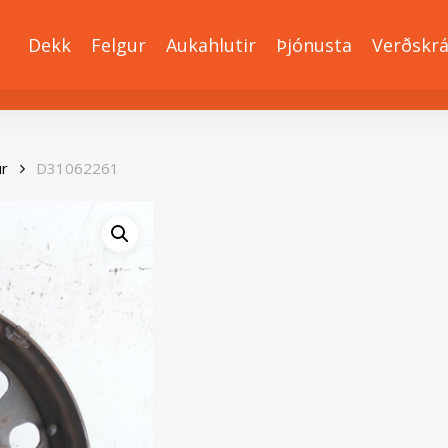
Dekk
Felgur
Aukahlutir
Þjónusta
Verðskr
ur
D31062261