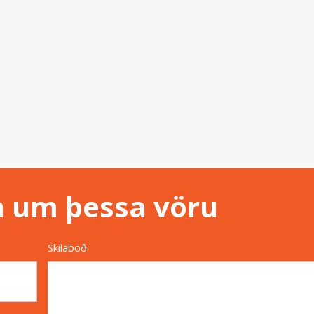
n um þessa vöru
Skilaboð