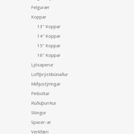
Felgurær
Koppar
13" Koppar
14" Koppar
15" Koppar
16" Koppar
Ljósaperur
Loftþrýstibúnaður
Miðjustýringar
Pinboltar
Rúðuþurrkur
Slöngur
Spacer-ar
Verkfæri