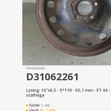
Vörunúmer:
D31062261
Lýsing: 16"x6,5 - 5*110 - 65,1 mm - ET 44 
stálfelga
■
Fjöldi:
1 stk.
■
Verð:
kr.
7.000