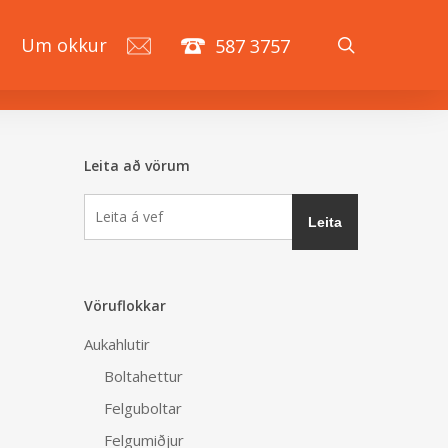
search
á
Um okkur
587 3757
Leita að vörum
Vöruflokkar
Aukahlutir
Boltahettur
Felguboltar
Felgumiðjur