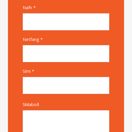
Nafn *
Alternative
Netfang *
Sími *
Skilaboð