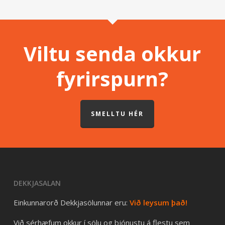
Viltu senda okkur
fyrirspurn?
SMELLTU HÉR
DEKKJASALAN
Einkunnarorð Dekkjasölunnar eru:
Við leysum það!
Við sérhæfum okkur í sölu og þjónustu á flestu sem