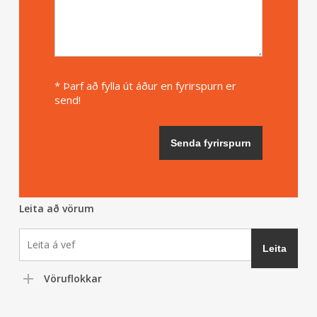
* Þarf að fylla út áður en fyrirspurn er
send!
Leita að vörum
Vöruflokkar