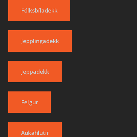
Fólksbíladekk
Jepplingadekk
Jeppadekk
Felgur
Aukahlutir