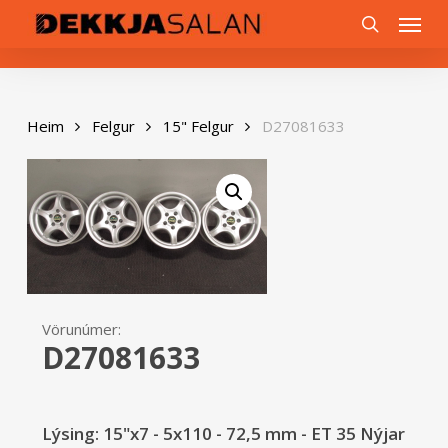
Skip
0
Menu
to
search
main
content
Heim
Felgur
15" Felgur
D27081633
Vörunúmer:
D27081633
Lýsing: 15"x7 - 5x110 - 72,5 mm - ET 35 Nýjar