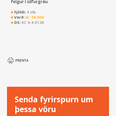
felgur í silfurgráu.
■
Fjöldi:
4 stk.
■
Verð:
kr.
58.000
■
DS:
KC 4-4 0126
Senda fyrirspurn um
þessa vöru