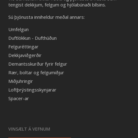
tengist dekkjum, felgum og hjólabúnaði bílsins.
Sú þjónusta inniheldur meðal annars:
Umfelgun
Duftlökkun - Dufthúðun
Felguréttingar
Dekkjaviðgerðir
Demantsskurður fyrir felgur
Rær, boltar og felgumiðjur
Miðjuhringir
Loftþrýstingsskynjarar
Spacer-ar
VINSÆLT Á VEFNUM