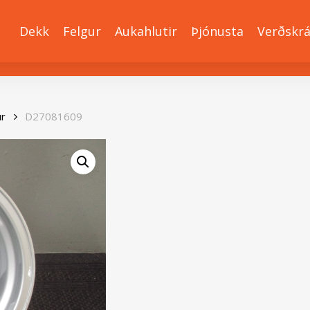
Dekk
Felgur
Aukahlutir
Þjónusta
Verðskr
ur
D27081609