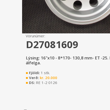
Vörunúmer:
D27081609
Lýsing: 16"x10 - 8*170- 130,8 mm- ET -25.
álfelga.
■
Fjöldi:
1 stk.
■
Verð:
kr.
20.000
■
DS:
RE 1-2 0126