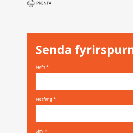
Senda fyrirspur
Nafn *
Netfang *
Sími *