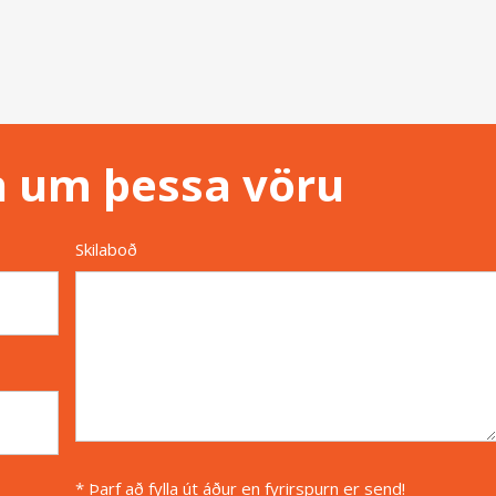
n um þessa vöru
Skilaboð
* Þarf að fylla út áður en fyrirspurn er send!