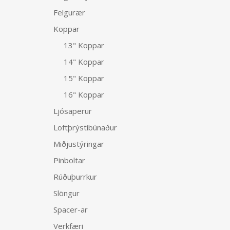
Felgurær
Koppar
13" Koppar
14" Koppar
15" Koppar
16" Koppar
Ljósaperur
Loftþrýstibúnaður
Miðjustýringar
Pinboltar
Rúðuþurrkur
Slöngur
Spacer-ar
Verkfæri