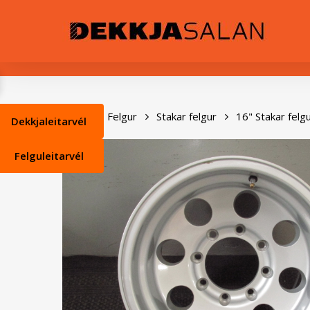
Skip
0
to
main
content
Heim
Felgur
Stakar felgur
16" Stakar felg
Dekkjaleitarvél
Felguleitarvél