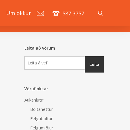
search
á
Um okkur
587 3757
Leita að vörum
Vöruflokkar
Aukahlutir
Boltahettur
Felguboltar
Felgumiðjur