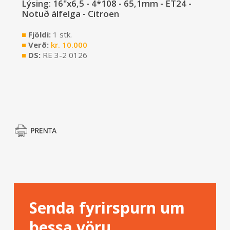
Lýsing: 16"x6,5 - 4*108 - 65,1mm - ET24 -
Notuð álfelga - Citroen
■
Fjöldi:
1 stk.
■
Verð:
kr.
10.000
■
DS:
RE 3-2 0126
Senda fyrirspurn um
þessa vöru