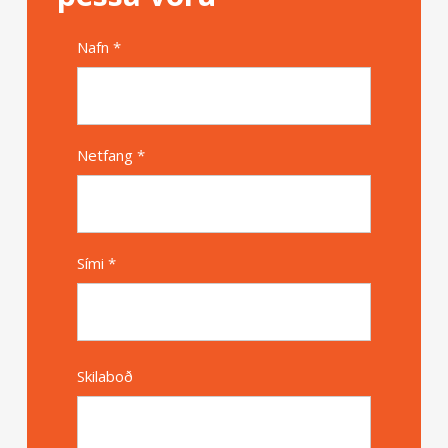
Nafn *
Alternative
Netfang *
Sími *
Skilaboð