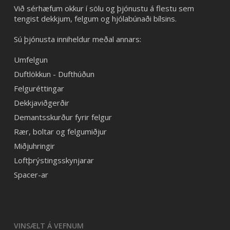
Við sérhæfum okkur í sölu og þjónustu á flestu sem
tengist dekkjum, felgum og hjólabúnaði bílsins.
Sú þjónusta inniheldur meðal annars:
Umfelgun
Duftlökkun - Dufthúðun
Felguréttingar
Dekkjaviðgerðir
Demantsskurður fyrir felgur
Rær, boltar og felgumiðjur
Miðjuhringir
Loftþrýstingsskynjarar
Spacer-ar
VINSÆLT Á VEFNUM