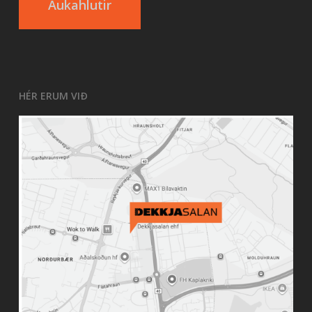
Aukahlutir
HÉR ERUM VIÐ