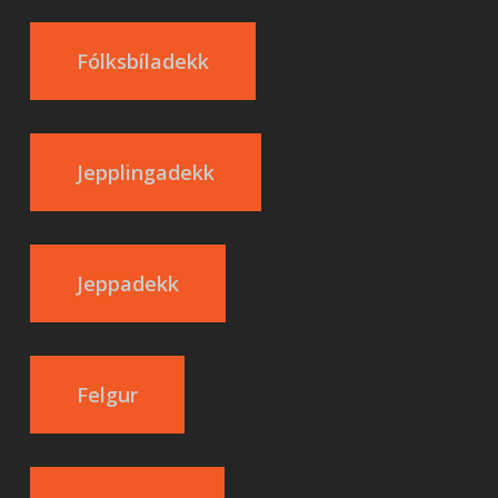
Fólksbíladekk
Jepplingadekk
Jeppadekk
Felgur