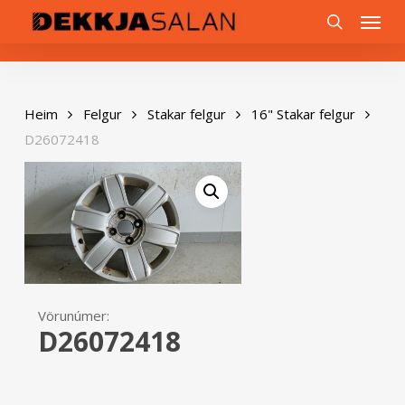
Skip
0
Menu
to
search
main
content
Heim
Felgur
Stakar felgur
16" Stakar felgur
D26072418
Vörunúmer:
D26072418