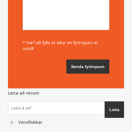
* Þarf að fylla út áður en fyrirspurn er
send!
Leita að vörum
Vöruflokkar