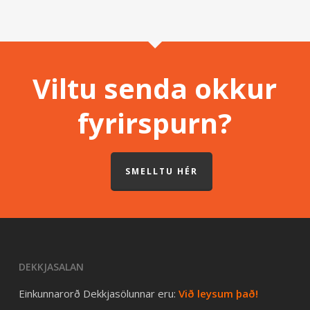
Viltu senda okkur
fyrirspurn?
SMELLTU HÉR
DEKKJASALAN
Einkunnarorð Dekkjasölunnar eru:
Við leysum það!