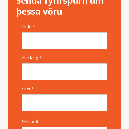
Senda fyrirspurn um
þessa vöru
Nafn *
Alternative
Netfang *
Sími *
Skilaboð