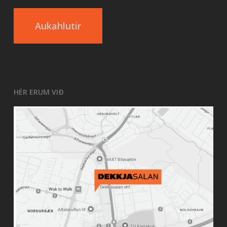
Aukahlutir
HÉR ERUM VIÐ