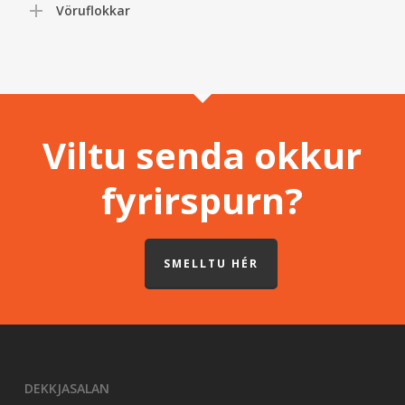
Vöruflokkar
Viltu senda okkur
fyrirspurn?
SMELLTU HÉR
DEKKJASALAN