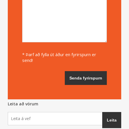
* Þarf að fylla út áður en fyrirspurn er
send!
Leita að vörum