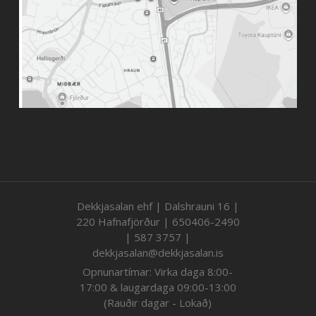
Dekkjasalan ehf | Dalshrauni 16 |
220 Hafnafjörður | 650406-2490
| 587 3757 |
dekkjasalan@dekkjasalan.is
Opnunartímar: Virka daga 8:00-
17:00 & laugardaga 09:00-13:00
(Rauðir dagar - Lokað)