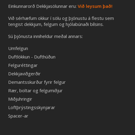
Einkunnarorð Dekkjasölunnar eru:
Við leysum það!
Við sérhæfum okkur í sölu og þjónustu á flestu sem
tengist dekkjum, felgum og hjólabúnaði bílsins.
Sú þjónusta inniheldur meðal annars:
Umfelgun
Duftlökkun - Dufthúðun
Felguréttingar
Dekkjaviðgerðir
Demantsskurður fyrir felgur
Rær, boltar og felgumiðjur
Miðjuhringir
Loftþrýstingsskynjarar
Spacer-ar