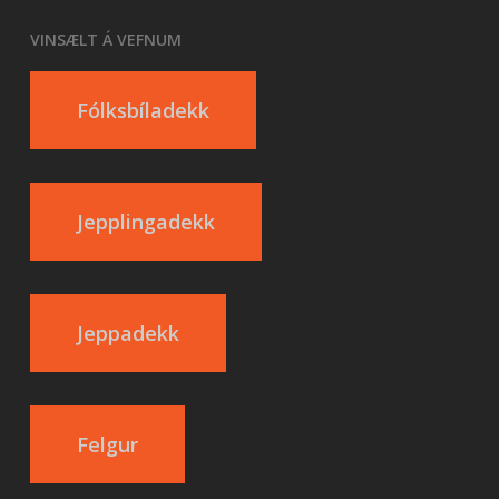
VINSÆLT Á VEFNUM
Fólksbíladekk
Jepplingadekk
Jeppadekk
Felgur