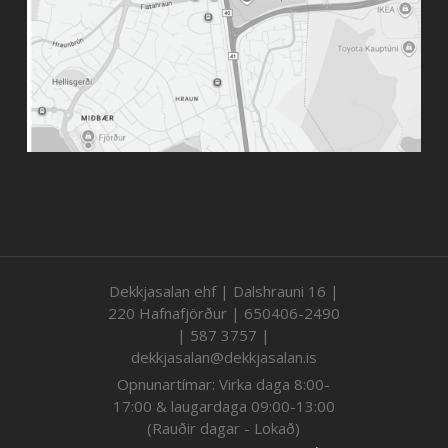
Dekkjasalan ehf | Dalshrauni 16 |
220 Hafnafjörður | 650406-2490
| 587 3757 |
dekkjasalan@dekkjasalan.is
Opnunartímar: Virka daga 8:00-
17:00 & laugardaga 09:00-13:00
(Rauðir dagar - Lokað)