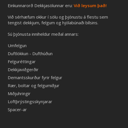
Einkunnarorð Dekkjasölunnar eru:
Við leysum það!
Við sérhæfum okkur í sölu og þjónustu á flestu sem
tengist dekkjum, felgum og hjólabúnaði bílsins.
Sú þjónusta inniheldur meðal annars:
Umfelgun
Duftlökkun - Dufthúðun
Felguréttingar
Dekkjaviðgerðir
Demantsskurður fyrir felgur
Rær, boltar og felgumiðjur
Miðjuhringir
Loftþrýstingsskynjarar
Spacer-ar