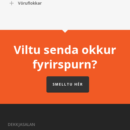
Vöruflokkar
Viltu senda okkur
fyrirspurn?
SMELLTU HÉR
DEKKJASALAN