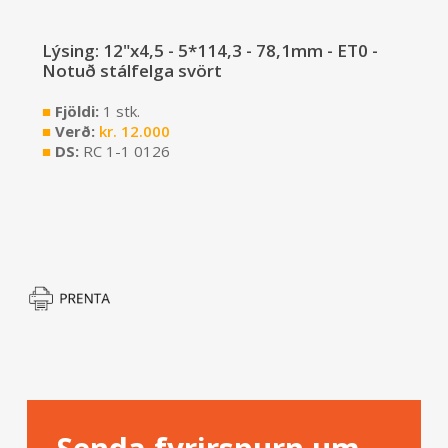
Lýsing: 12"x4,5 - 5*114,3 - 78,1mm - ET0 -
Notuð stálfelga svört
■
Fjöldi:
1 stk.
■
Verð:
kr.
12.000
■
DS:
RC 1-1 0126