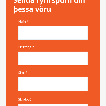
Senda fyrirspurn um
þessa vöru
Nafn *
Alternative
Netfang *
Sími *
Skilaboð