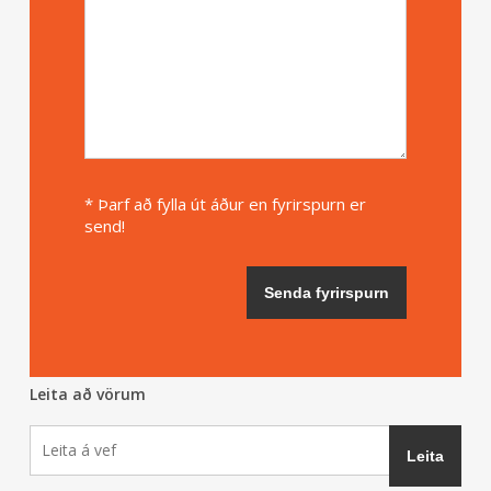
* Þarf að fylla út áður en fyrirspurn er
send!
Leita að vörum