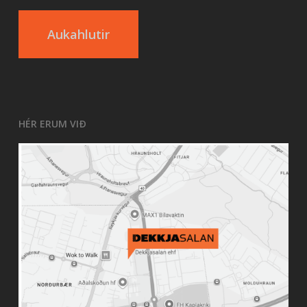
Aukahlutir
HÉR ERUM VIÐ