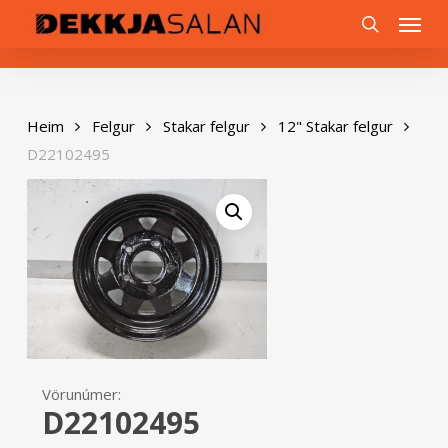
Skip
0
Menu
to
search
main
content
Heim
Felgur
Stakar felgur
12" Stakar felgur
D22102495
Vörunúmer:
D22102495