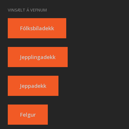
VINSÆLT Á VEFNUM
Fólksbíladekk
Jepplingadekk
Jeppadekk
Felgur