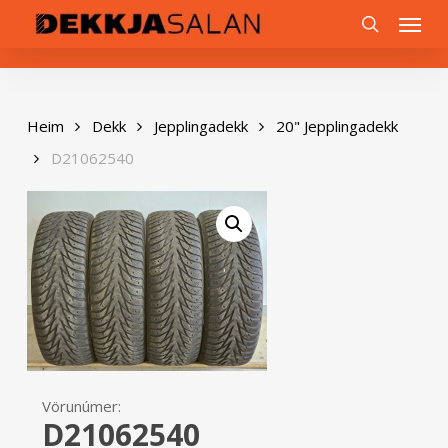
Skip
0
Menu
to
search
main
content
Heim
Dekk
Jepplingadekk
20" Jepplingadekk
D21062540
Vörunúmer:
D21062540