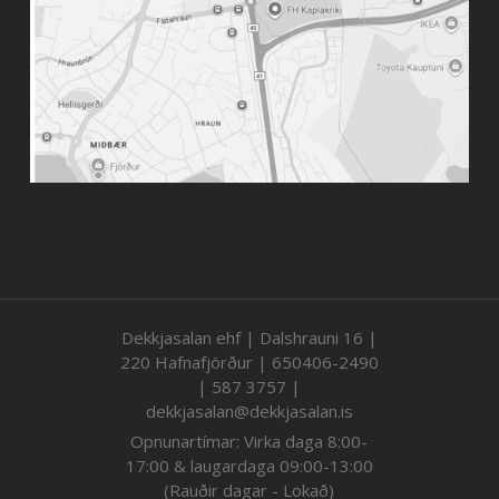
Dekkjasalan ehf | Dalshrauni 16 |
220 Hafnafjörður | 650406-2490
| 587 3757 |
dekkjasalan@dekkjasalan.is
Opnunartímar: Virka daga 8:00-
17:00 & laugardaga 09:00-13:00
(Rauðir dagar - Lokað)