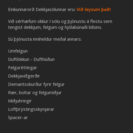
Einkunnarorð Dekkjasölunnar eru:
Við leysum það!
Við sérhæfum okkur í sölu og þjónustu á flestu sem
tengist dekkjum, felgum og hjólabúnaði bílsins.
Sú þjónusta inniheldur meðal annars:
Umfelgun
Duftlökkun - Dufthúðun
Felguréttingar
Dekkjaviðgerðir
Demantsskurður fyrir felgur
Rær, boltar og felgumiðjur
Miðjuhringir
Loftþrýstingsskynjarar
Spacer-ar