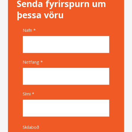
Senda fyrirspurn um
þessa vöru
Nafn *
Alternative
Netfang *
Sími *
Skilaboð