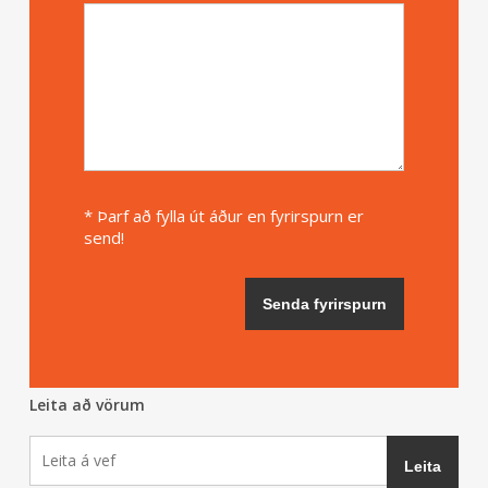
* Þarf að fylla út áður en fyrirspurn er
send!
Leita að vörum