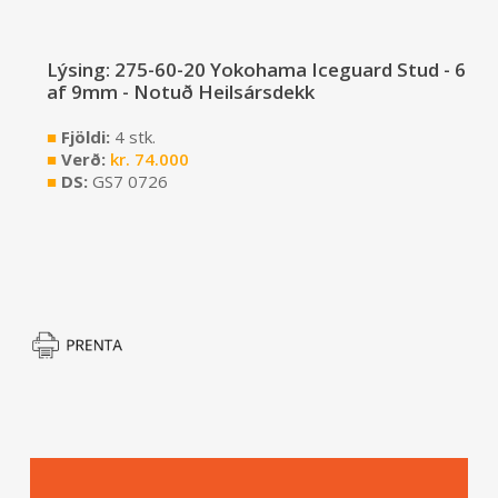
Lýsing: 275-60-20 Yokohama Iceguard Stud - 6
af 9mm - Notuð Heilsársdekk
■
Fjöldi:
4 stk.
■
Verð:
kr.
74.000
■
DS:
GS7 0726