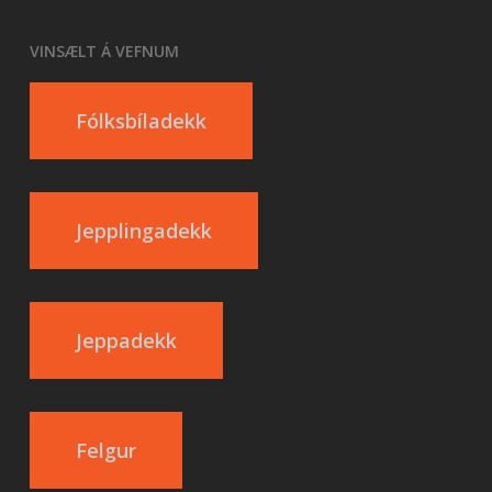
VINSÆLT Á VEFNUM
Fólksbíladekk
Jepplingadekk
Jeppadekk
Felgur