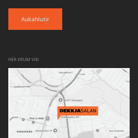
Aukahlutir
HÉR ERUM VIÐ