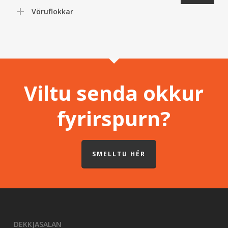
Vöruflokkar
Viltu senda okkur
fyrirspurn?
SMELLTU HÉR
DEKKJASALAN