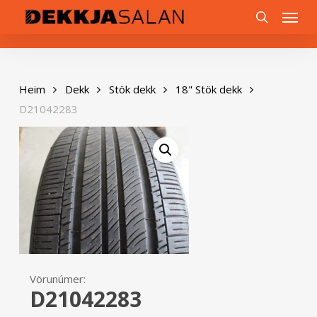
Skip
0
Menu
to
search
main
content
Heim
Dekk
Stök dekk
18" Stök dekk
D21042283
Vörunúmer:
D21042283