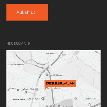
Aukahlutir
HÉR ERUM VIÐ