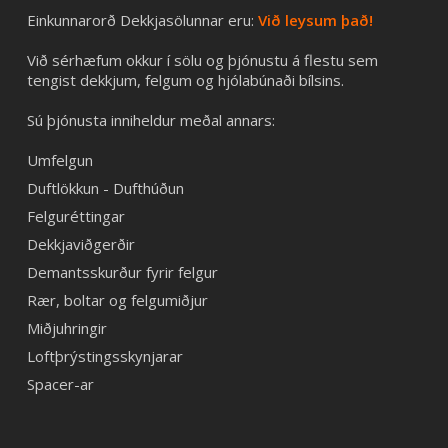
Einkunnarorð Dekkjasölunnar eru:
Við leysum það!
Við sérhæfum okkur í sölu og þjónustu á flestu sem
tengist dekkjum, felgum og hjólabúnaði bílsins.
Sú þjónusta inniheldur meðal annars:
Umfelgun
Duftlökkun - Dufthúðun
Felguréttingar
Dekkjaviðgerðir
Demantsskurður fyrir felgur
Rær, boltar og felgumiðjur
Miðjuhringir
Loftþrýstingsskynjarar
Spacer-ar