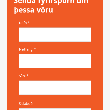
Senda fyrirspurn um
þessa vöru
Nafn *
Alternative
Netfang *
Sími *
Skilaboð