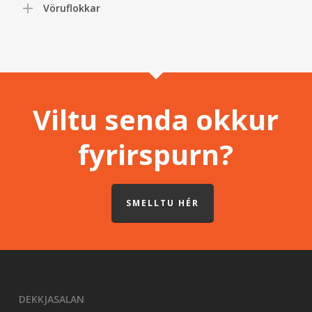
Vöruflokkar
Viltu senda okkur
fyrirspurn?
SMELLTU HÉR
DEKKJASALAN