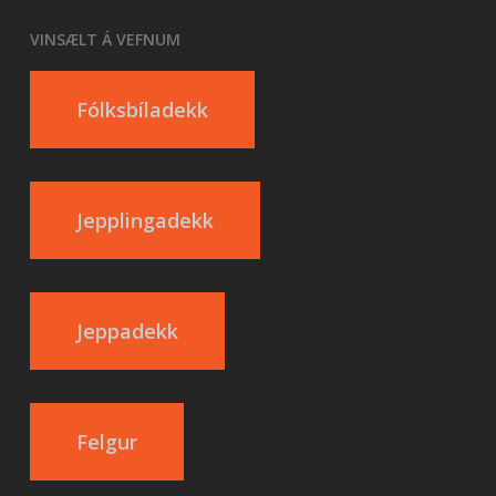
VINSÆLT Á VEFNUM
Fólksbíladekk
Jepplingadekk
Jeppadekk
Felgur