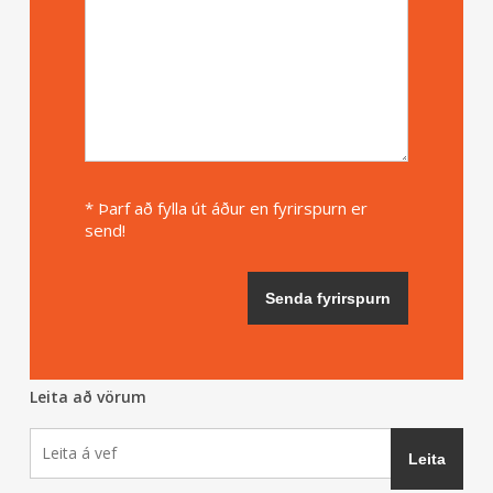
* Þarf að fylla út áður en fyrirspurn er
send!
Leita að vörum