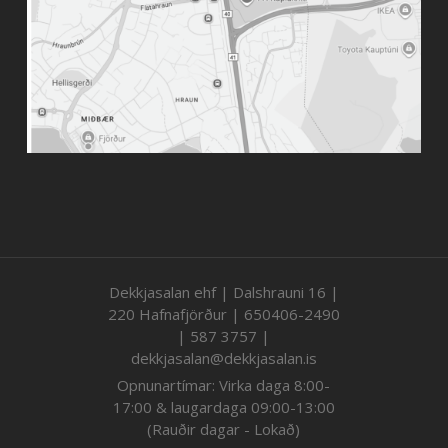
Dekkjasalan ehf | Dalshrauni 16 |
220 Hafnafjörður | 650406-2490
| 587 3757 |
dekkjasalan@dekkjasalan.is
Opnunartímar: Virka daga 8:00-
17:00 & laugardaga 09:00-13:00
(Rauðir dagar - Lokað)