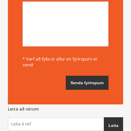
* Þarf að fylla út áður en fyrirspurn er
send!
Leita að vörum