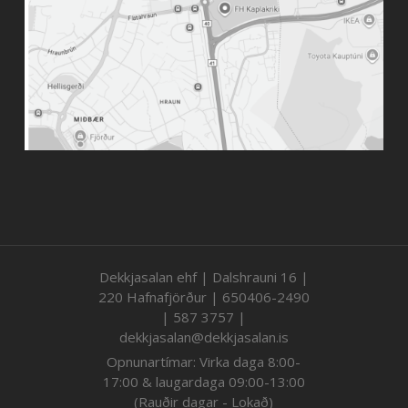
Dekkjasalan ehf | Dalshrauni 16 |
220 Hafnafjörður | 650406-2490
| 587 3757 |
dekkjasalan@dekkjasalan.is
Opnunartímar: Virka daga 8:00-
17:00 & laugardaga 09:00-13:00
(Rauðir dagar - Lokað)