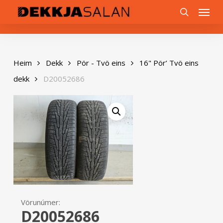
Skip
0
Menu
to
search
main
content
Heim
Dekk
Pör - Tvö eins
16" Pör’ Tvö eins
dekk
D20052686
Vörunúmer:
D20052686