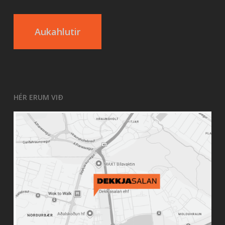
Aukahlutir
HÉR ERUM VIÐ