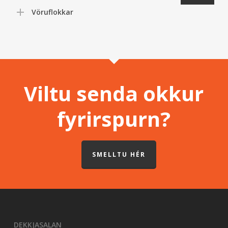
Vöruflokkar
Viltu senda okkur
fyrirspurn?
SMELLTU HÉR
DEKKJASALAN