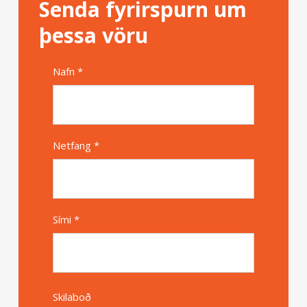
Senda fyrirspurn um
þessa vöru
Nafn *
Alternative
Netfang *
Sími *
Skilaboð