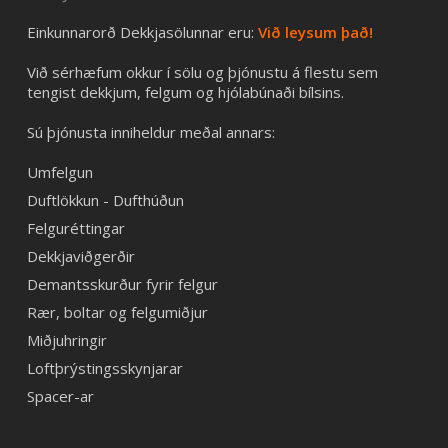
Einkunnarorð Dekkjasölunnar eru:
Við leysum það!
Við sérhæfum okkur í sölu og þjónustu á flestu sem
tengist dekkjum, felgum og hjólabúnaði bílsins.
Sú þjónusta inniheldur meðal annars:
Umfelgun
Duftlökkun - Dufthúðun
Felguréttingar
Dekkjaviðgerðir
Demantsskurður fyrir felgur
Rær, boltar og felgumiðjur
Miðjuhringir
Loftþrýstingsskynjarar
Spacer-ar