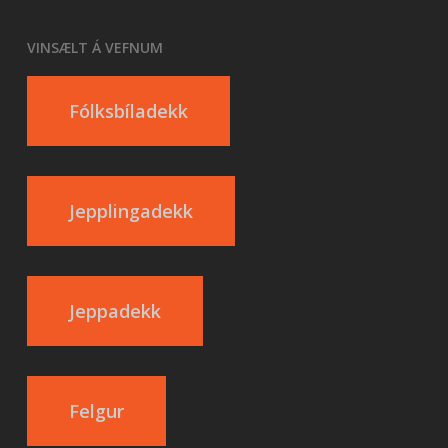
VINSÆLT Á VEFNUM
Fólksbíladekk
Jepplingadekk
Jeppadekk
Felgur