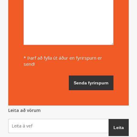
* Þarf að fylla út áður en fyrirspurn er
send!
Leita að vörum