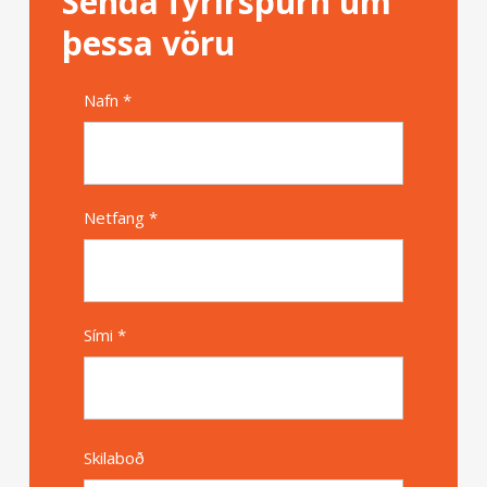
Senda fyrirspurn um
þessa vöru
Nafn *
Alternative
Netfang *
Sími *
Skilaboð