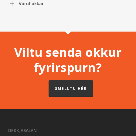
Vöruflokkar
Viltu senda okkur
fyrirspurn?
SMELLTU HÉR
DEKKJASALAN