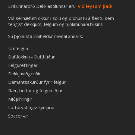
Einkunnarorð Dekkjasölunnar eru:
Við leysum það!
Við sérhæfum okkur í sölu og þjónustu á flestu sem
tengist dekkjum, felgum og hjólabúnaði bílsins.
Sú þjónusta inniheldur meðal annars:
Umfelgun
Duftlökkun - Dufthúðun
Felguréttingar
Dekkjaviðgerðir
Demantsskurður fyrir felgur
Rær, boltar og felgumiðjur
Miðjuhringir
Loftþrýstingsskynjarar
Spacer-ar