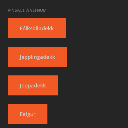
VINSÆLT Á VEFNUM
Fólksbíladekk
Jepplingadekk
Jeppadekk
Felgur