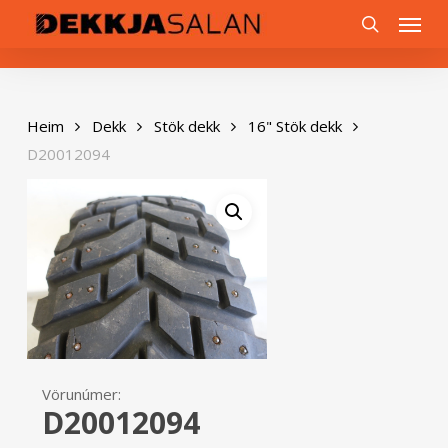
Skip
0
Menu
to
search
main
content
Heim
Dekk
Stök dekk
16" Stök dekk
D20012094
Vörunúmer:
D20012094