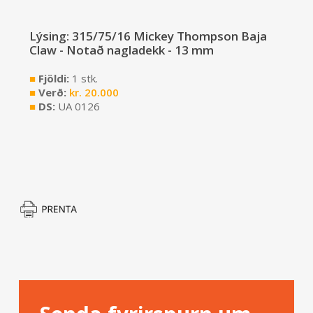
Lýsing: 315/75/16 Mickey Thompson Baja
Claw - Notað nagladekk - 13 mm
■
Fjöldi:
1 stk.
■
Verð:
kr.
20.000
■
DS:
UA 0126