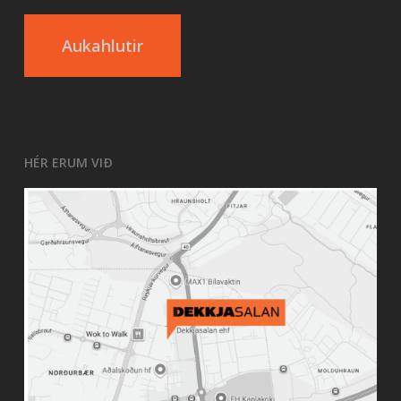
Aukahlutir
HÉR ERUM VIÐ