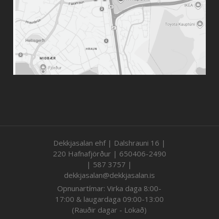
Dekkjasalan ehf | Dalshrauni 16 |
220 Hafnafjörður | 650406-2490
| 587 3757 |
dekkjasalan@dekkjasalan.is
Opnunartímar: Virka daga 8:00-
17:00 & laugardaga 09:00-13:00
(Rauðir dagar - Lokað)