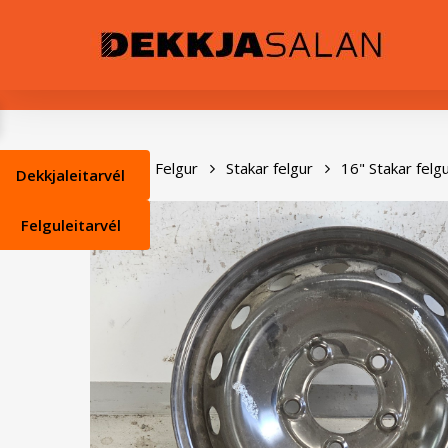
Skip
0
to
main
content
Heim
Felgur
Stakar felgur
16" Stakar felg
Dekkjaleitarvél
Felguleitarvél