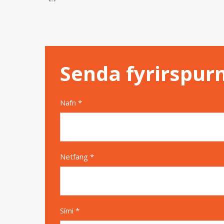
Senda fyrirspur
Nafn *
Netfang *
Sími *