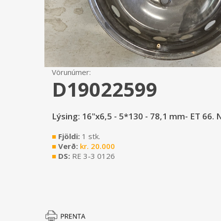
Vörunúmer:
D19022599
Lýsing: 16"x6,5 - 5*130 - 78,1 mm- ET 66. 
■
Fjöldi:
1 stk.
■
Verð:
kr.
20.000
■
DS:
RE 3-3 0126