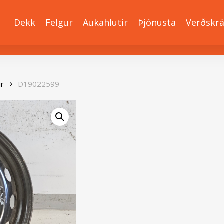
Dekk
Felgur
Aukahlutir
Þjónusta
Verðskr
ur
D19022599