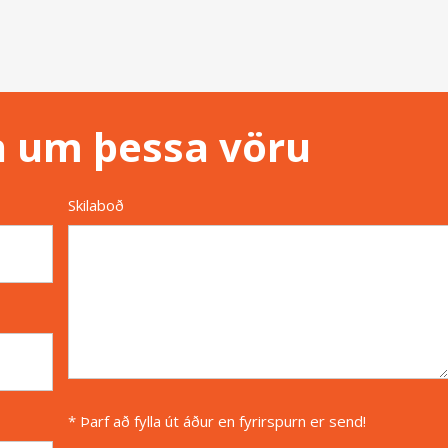
n um þessa vöru
Skilaboð
* Þarf að fylla út áður en fyrirspurn er send!