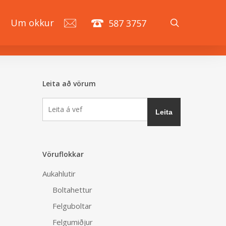
search
á
Um okkur
587 3757
Leita að vörum
Vöruflokkar
Aukahlutir
Boltahettur
Felguboltar
Felgumiðjur