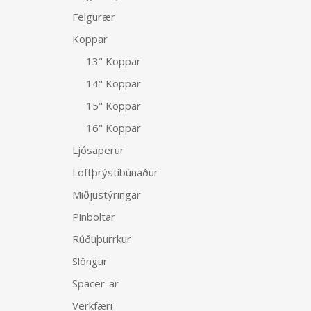
Felgurær
Koppar
13" Koppar
14" Koppar
15" Koppar
16" Koppar
Ljósaperur
Loftþrýstibúnaður
Miðjustýringar
Pinboltar
Rúðuþurrkur
Slöngur
Spacer-ar
Verkfæri