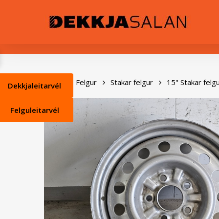
Skip
0
to
main
content
Heim
Felgur
Stakar felgur
15" Stakar felg
Dekkjaleitarvél
Felguleitarvél