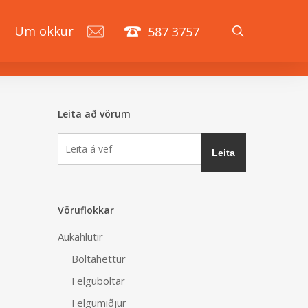
search
á
Um okkur
587 3757
Leita að vörum
Vöruflokkar
Aukahlutir
Boltahettur
Felguboltar
Felgumiðjur