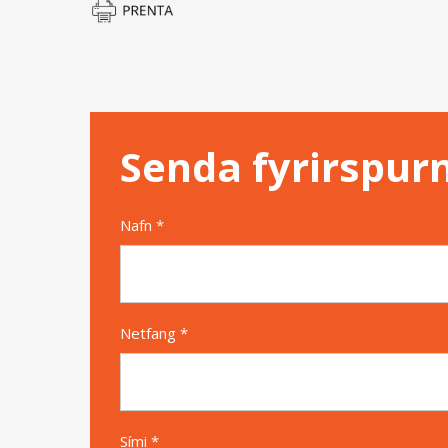
Senda fyrirspur
Nafn *
Netfang *
Sími *