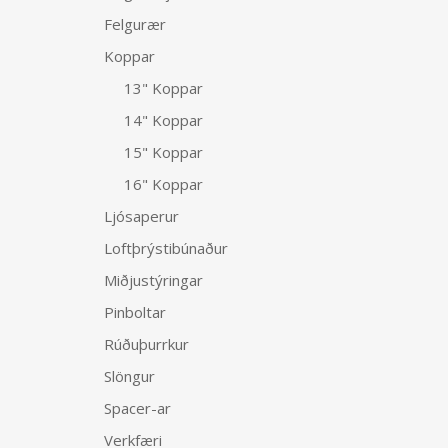
Felgurær
Koppar
13" Koppar
14" Koppar
15" Koppar
16" Koppar
Ljósaperur
Loftþrýstibúnaður
Miðjustýringar
Pinboltar
Rúðuþurrkur
Slöngur
Spacer-ar
Verkfæri