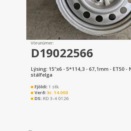
Vörunúmer:
D19022566
Lýsing: 15"x6 - 5*114,3 - 67,1mm - ET50 -
stálfelga
■
Fjöldi:
1 stk.
■
Verð:
kr.
14.000
■
DS:
RD 3-4 0126