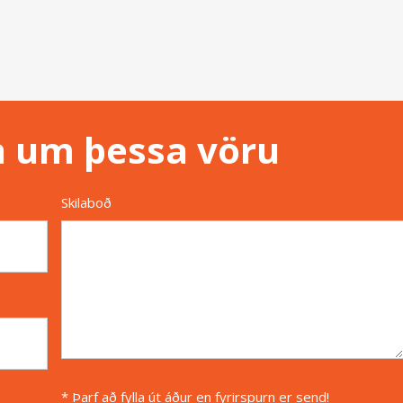
n um þessa vöru
Skilaboð
* Þarf að fylla út áður en fyrirspurn er send!