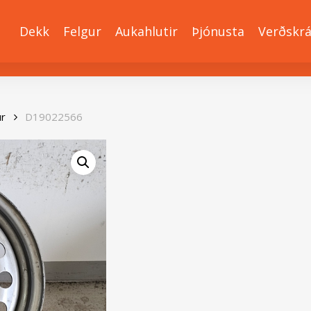
Dekk
Felgur
Aukahlutir
Þjónusta
Verðskr
ur
D19022566