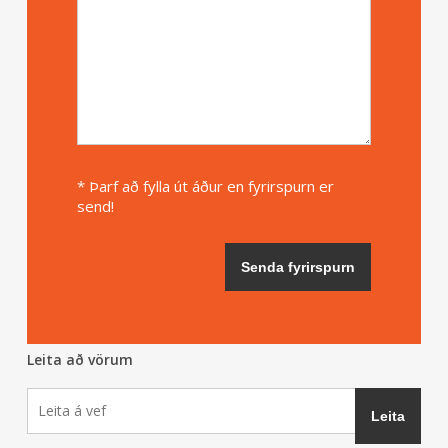
* Þarf að fylla út áður en fyrirspurn er
send!
Leita að vörum