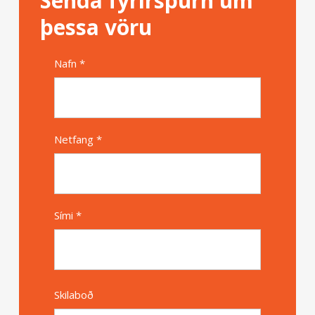
Senda fyrirspurn um
þessa vöru
Nafn *
Alternative
Netfang *
Sími *
Skilaboð