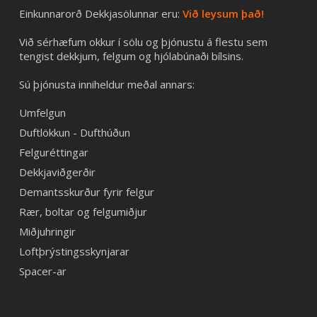
Einkunnarorð Dekkjasölunnar eru:
Við leysum það!
Við sérhæfum okkur í sölu og þjónustu á flestu sem
tengist dekkjum, felgum og hjólabúnaði bílsins.
Sú þjónusta inniheldur meðal annars:
Umfelgun
Duftlökkun - Dufthúðun
Felguréttingar
Dekkjaviðgerðir
Demantsskurður fyrir felgur
Rær, boltar og felgumiðjur
Miðjuhringir
Loftþrýstingsskynjarar
Spacer-ar