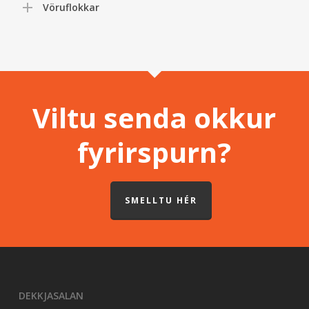
Vöruflokkar
Viltu senda okkur
fyrirspurn?
SMELLTU HÉR
DEKKJASALAN