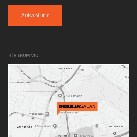
Aukahlutir
HÉR ERUM VIÐ