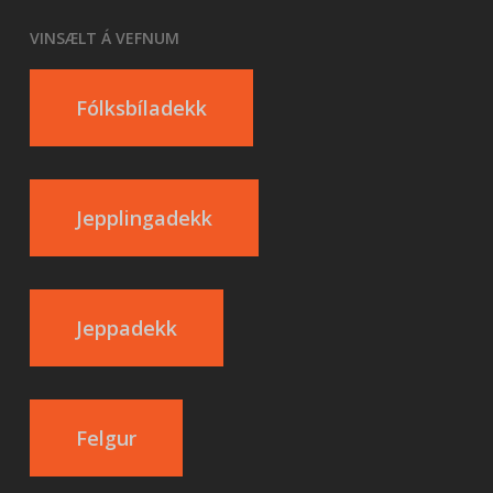
VINSÆLT Á VEFNUM
Fólksbíladekk
Jepplingadekk
Jeppadekk
Felgur