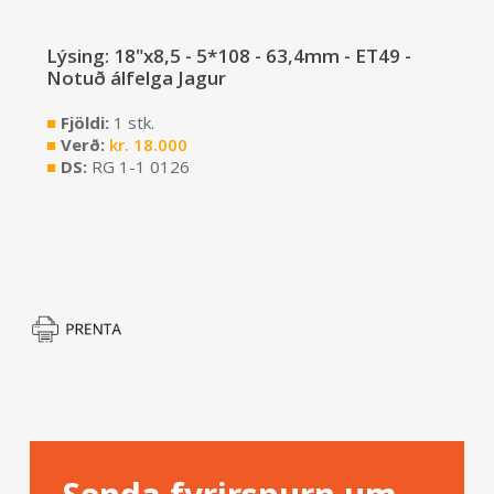
Lýsing: 18"x8,5 - 5*108 - 63,4mm - ET49 -
Notuð álfelga Jagur
■
Fjöldi:
1 stk.
■
Verð:
kr.
18.000
■
DS:
RG 1-1 0126