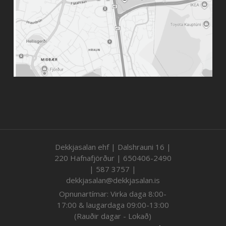
Dekkjasalan ehf | Dalshrauni 16 |
220 Hafnafjörður | 650406-2490
| 587 3757 |
dekkjasalan@dekkjasalan.is
Opnunartímar: Virka daga 8:00-
17:00 & laugardaga 09:00-13:00
(Rauðir dagar - Lokað)