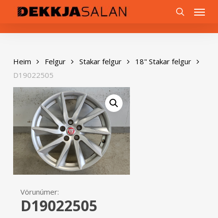
Skip
0
Menu
to
search
main
content
Heim
Felgur
Stakar felgur
18" Stakar felgur
D19022505
Vörunúmer:
D19022505