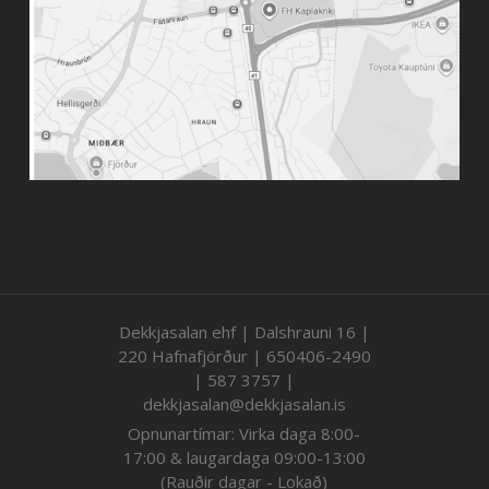
Dekkjasalan ehf | Dalshrauni 16 |
220 Hafnafjörður | 650406-2490
| 587 3757 |
dekkjasalan@dekkjasalan.is
Opnunartímar: Virka daga 8:00-
17:00 & laugardaga 09:00-13:00
(Rauðir dagar - Lokað)