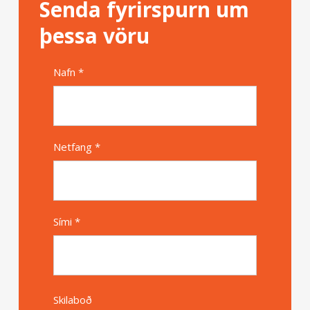
Senda fyrirspurn um
þessa vöru
Nafn *
Alternative
Netfang *
Sími *
Skilaboð