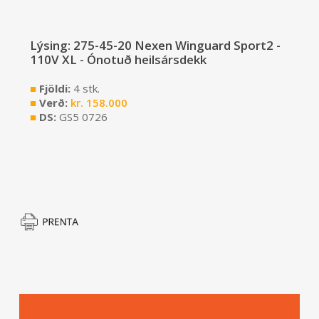
Lýsing: 275-45-20 Nexen Winguard Sport2 -
110V XL - Ónotuð heilsársdekk
■
Fjöldi:
4 stk.
■
Verð:
kr.
158.000
■
DS:
GS5 0726