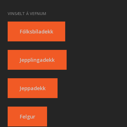
VINSÆLT Á VEFNUM
Fólksbíladekk
Jepplingadekk
Jeppadekk
Felgur