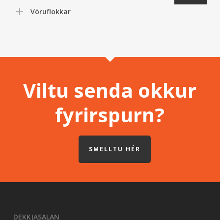
Vöruflokkar
Viltu senda okkur
fyrirspurn?
SMELLTU HÉR
DEKKJASALAN