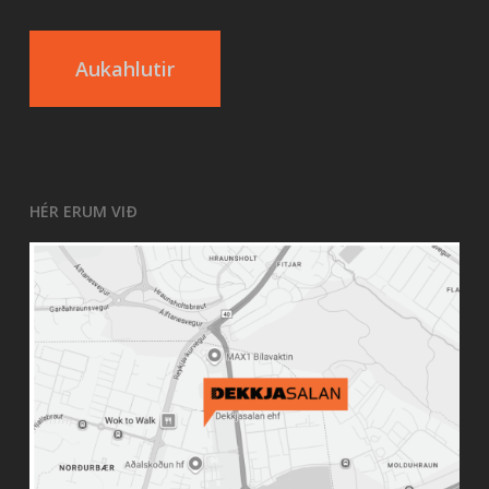
Aukahlutir
HÉR ERUM VIÐ