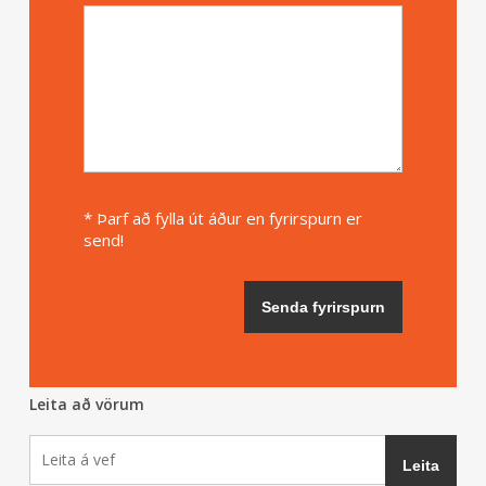
* Þarf að fylla út áður en fyrirspurn er
send!
Leita að vörum