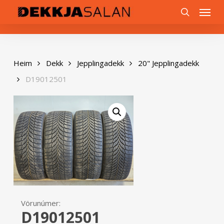
Skip
0
Menu
to
search
main
content
Heim
Dekk
Jepplingadekk
20" Jepplingadekk
D19012501
Vörunúmer:
D19012501