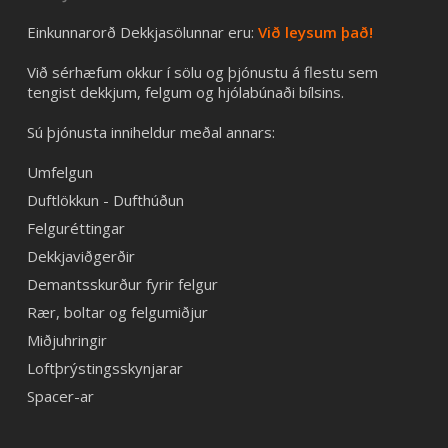
Einkunnarorð Dekkjasölunnar eru:
Við leysum það!
Við sérhæfum okkur í sölu og þjónustu á flestu sem
tengist dekkjum, felgum og hjólabúnaði bílsins.
Sú þjónusta inniheldur meðal annars:
Umfelgun
Duftlökkun - Dufthúðun
Felguréttingar
Dekkjaviðgerðir
Demantsskurður fyrir felgur
Rær, boltar og felgumiðjur
Miðjuhringir
Loftþrýstingsskynjarar
Spacer-ar