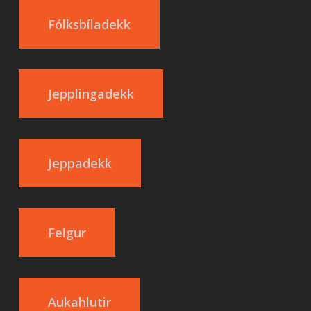
Fólksbíladekk
Jepplingadekk
Jeppadekk
Felgur
Aukahlutir