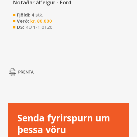
Notaðar álfelgur - Ford
■
Fjöldi:
4 stk.
■
Verð:
kr.
80.000
■
DS:
KU 1-1 0126
Senda fyrirspurn um
þessa vöru