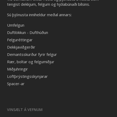
tengist dekkjum, felgum og hjólabúnaði bílsins.
Sú þjónusta inniheldur meðal annars:
Umfelgun
Duftlökkun - Dufthúðun
Felguréttingar
Dekkjaviðgerðir
Demantsskurður fyrir felgur
Rær, boltar og felgumiðjur
Miðjuhringir
Loftþrýstingsskynjarar
Spacer-ar
VINSÆLT Á VEFNUM