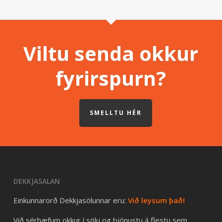
Viltu senda okkur
fyrirspurn?
SMELLTU HÉR
DEKKJASALAN
Einkunnarorð Dekkjasölunnar eru:
Við leysum það!
Við sérhæfum okkur í sölu og þjónustu á flestu sem