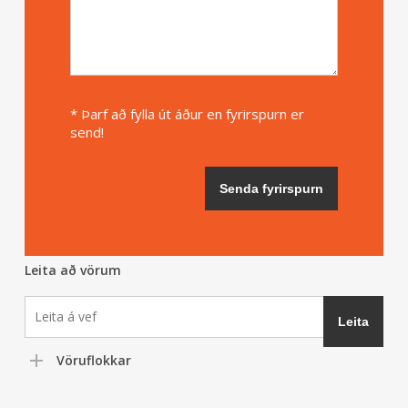
* Þarf að fylla út áður en fyrirspurn er
send!
Leita að vörum
Vöruflokkar