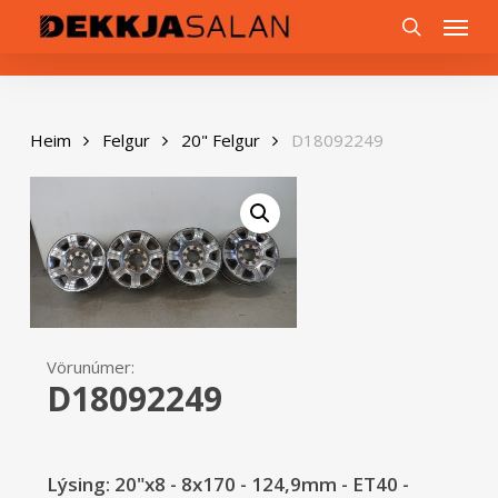
Skip
0
Menu
to
search
main
content
Heim
Felgur
20" Felgur
D18092249
Vörunúmer:
D18092249
Lýsing: 20"x8 - 8x170 - 124,9mm - ET40 -