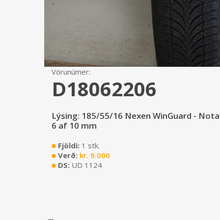
Vörunúmer:
D18062206
Lýsing: 185/55/16 Nexen WinGuard - Nota
6 af 10 mm
■
Fjöldi:
1 stk.
■
Verð:
kr.
9.000
■
DS:
UD 1124