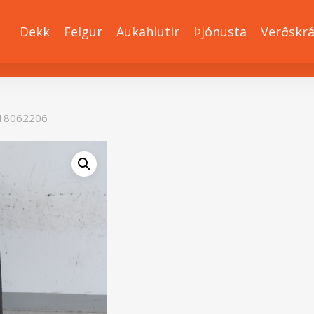
Dekk
Felgur
Aukahlutir
Þjónusta
Verðskr
18062206