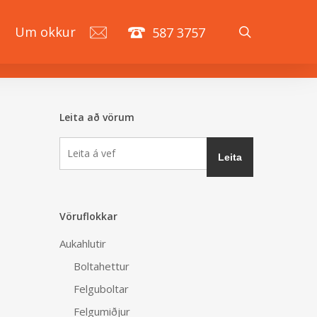
search
á
Um okkur
587 3757
Leita að vörum
Vöruflokkar
Aukahlutir
Boltahettur
Felguboltar
Felgumiðjur