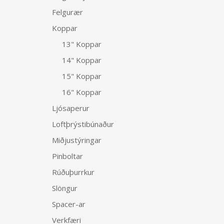
Felgurær
Koppar
13" Koppar
14" Koppar
15" Koppar
16" Koppar
Ljósaperur
Loftþrýstibúnaður
Miðjustýringar
Pinboltar
Rúðuþurrkur
Slöngur
Spacer-ar
Verkfæri