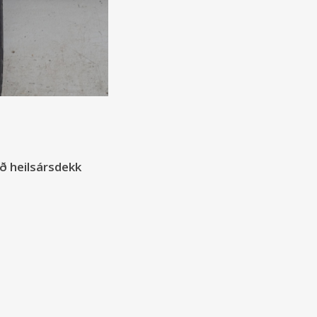
ð heilsársdekk