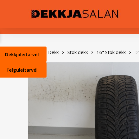
Skip
0
to
main
content
Heim
Dekk
Stök dekk
16" Stök dekk
D
Dekkjaleitarvél
Felguleitarvél