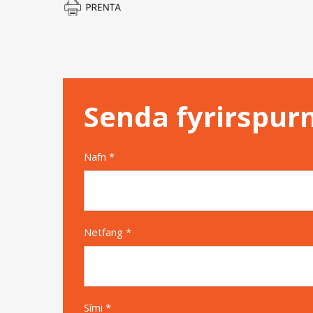
Senda fyrirspur
Nafn *
Netfang *
Sími *