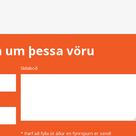
n um þessa vöru
Skilaboð
* Þarf að fylla út áður en fyrirspurn er send!