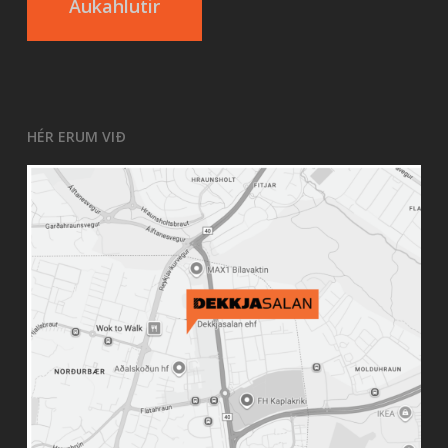
Aukahlutir
HÉR ERUM VIÐ