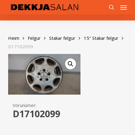
Skip
0
Menu
to
search
main
content
Heim
Felgur
Stakar felgur
15" Stakar felgur
D17102099
Vörunúmer:
D17102099