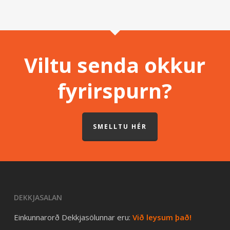
Viltu senda okkur
fyrirspurn?
SMELLTU HÉR
DEKKJASALAN
Einkunnarorð Dekkjasölunnar eru:
Við leysum það!