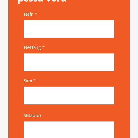
Nafn *
Alternative
Netfang *
Sími *
Skilaboð