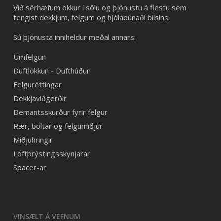
Við sérhæfum okkur í sölu og þjónustu á flestu sem
tengist dekkjum, felgum og hjólabúnaði bílsins.
Sú þjónusta inniheldur meðal annars:
Umfelgun
Duftlökkun - Dufthúðun
Felguréttingar
Dekkjaviðgerðir
Demantsskurður fyrir felgur
Rær, boltar og felgumiðjur
Miðjuhringir
Loftþrýstingsskynjarar
Spacer-ar
VINSÆLT Á VEFNUM