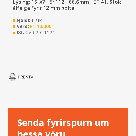
Lýsing: 15"x7 - 5*112 - 66,6mm - ET 41. Stök
álfelga fyrir 12 mm bolta
■
Fjöldi:
1 stk.
■
Verð:
kr.
10.000
■
DS:
GVB 2-6 1124
Senda fyrirspurn um
þessa vöru