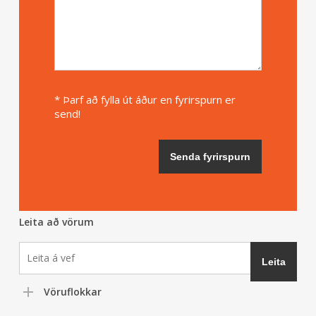
* Þarf að fylla út áður en fyrirspurn er
send!
Leita að vörum
Vöruflokkar