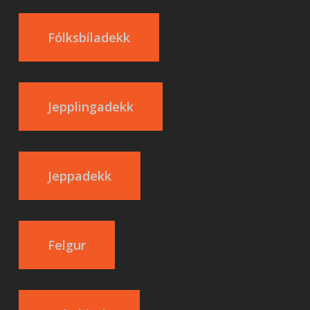
Fólksbíladekk
Jepplingadekk
Jeppadekk
Felgur