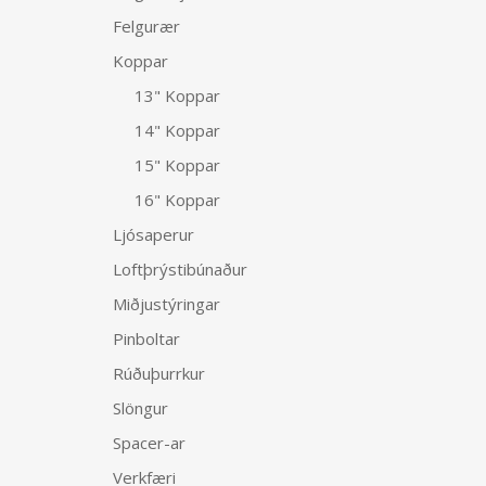
Felgurær
Koppar
13" Koppar
14" Koppar
15" Koppar
16" Koppar
Ljósaperur
Loftþrýstibúnaður
Miðjustýringar
Pinboltar
Rúðuþurrkur
Slöngur
Spacer-ar
Verkfæri