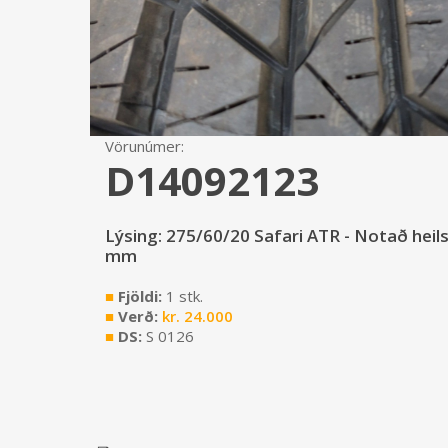
Vörunúmer:
D14092123
Lýsing: 275/60/20 Safari ATR - Notað heil
mm
■
Fjöldi:
1 stk.
■
Verð:
kr.
24.000
■
DS:
S 0126