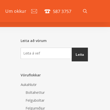
search
á
Um okkur
587 3757
Leita að vörum
Vöruflokkar
Aukahlutir
Boltahettur
Felguboltar
Felgumiðjur