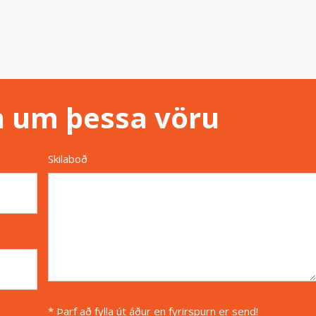
n um þessa vöru
Skilaboð
* Þarf að fylla út áður en fyrirspurn er send!