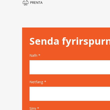
Senda fyrirspur
Nafn *
Netfang *
Sími *