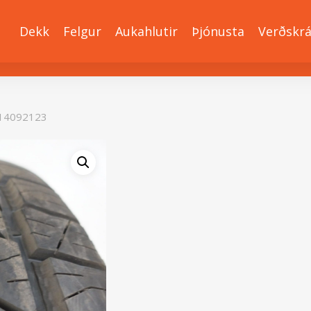
Dekk
Felgur
Aukahlutir
Þjónusta
Verðskr
14092123