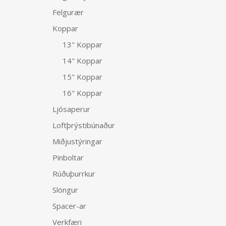
Felgurær
Koppar
13" Koppar
14" Koppar
15" Koppar
16" Koppar
Ljósaperur
Loftþrýstibúnaður
Miðjustýringar
Pinboltar
Rúðuþurrkur
Slöngur
Spacer-ar
Verkfæri