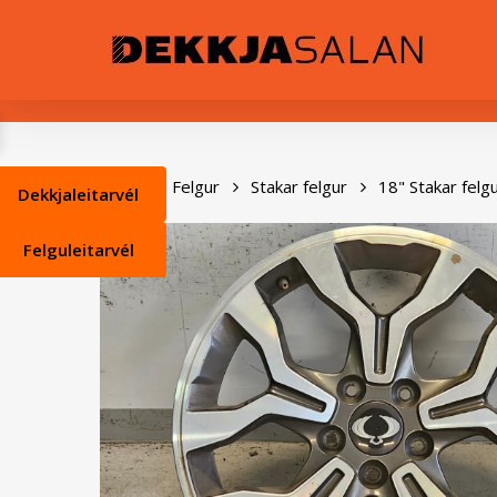
Skip
0
to
main
content
Heim
Felgur
Stakar felgur
18" Stakar felg
Dekkjaleitarvél
Felguleitarvél