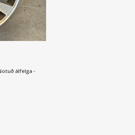
Notuð álfelga -