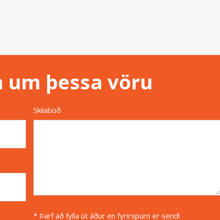
n um þessa vöru
Skilaboð
* Þarf að fylla út áður en fyrirspurn er send!