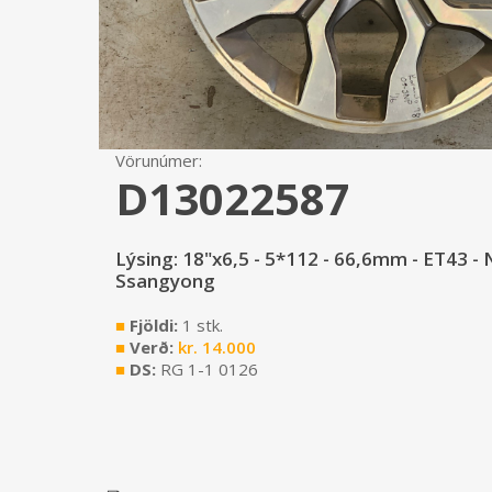
Vörunúmer:
D13022587
Lýsing: 18"x6,5 - 5*112 - 66,6mm - ET43 - 
Ssangyong
■
Fjöldi:
1 stk.
■
Verð:
kr.
14.000
■
DS:
RG 1-1 0126