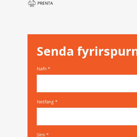
Senda fyrirspur
Nafn *
Netfang *
Sími *