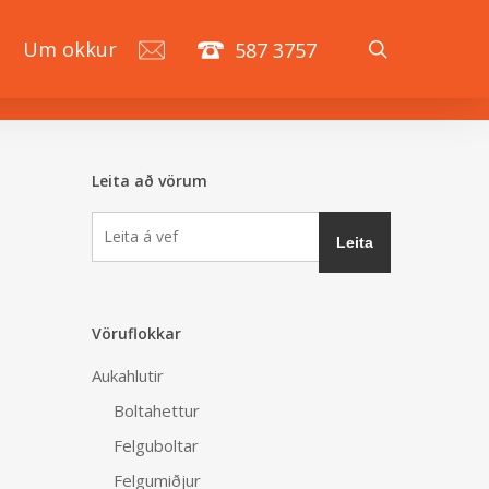
search
á
Um okkur
587 3757
Leita að vörum
Vöruflokkar
Aukahlutir
Boltahettur
Felguboltar
Felgumiðjur