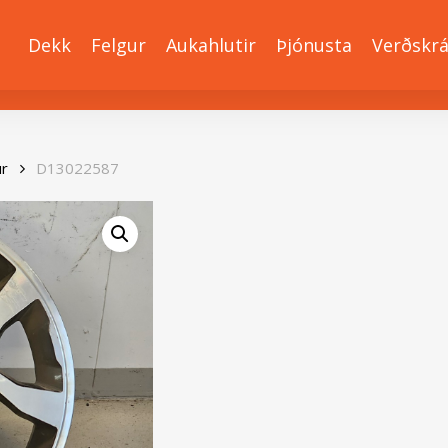
Dekk
Felgur
Aukahlutir
Þjónusta
Verðskr
ur
D13022587