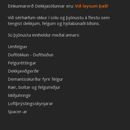
Einkunnarorð Dekkjasölunnar eru:
Við leysum það!
Við sérhæfum okkur í sölu og þjónustu á flestu sem
tengist dekkjum, felgum og hjólabúnaði bílsins.
Sú þjónusta inniheldur meðal annars:
Umfelgun
Duftlökkun - Dufthúðun
Felguréttingar
Dekkjaviðgerðir
Demantsskurður fyrir felgur
Rær, boltar og felgumiðjur
Miðjuhringir
Loftþrýstingsskynjarar
Spacer-ar