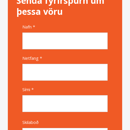
Senda fyrirspurn um
þessa vöru
Nafn *
Alternative
Netfang *
Sími *
Skilaboð