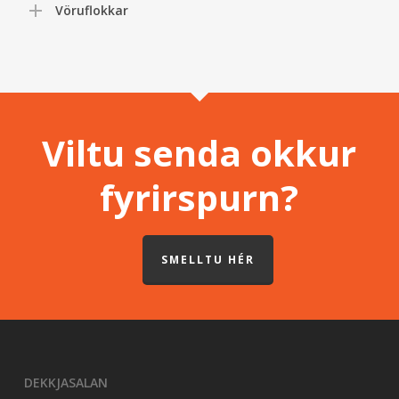
Vöruflokkar
Viltu senda okkur
fyrirspurn?
SMELLTU HÉR
DEKKJASALAN