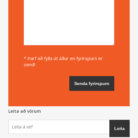
* Þarf að fylla út áður en fyrirspurn er
send!
Leita að vörum