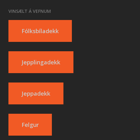
VINSÆLT Á VEFNUM
Fólksbíladekk
Jepplingadekk
Jeppadekk
Felgur