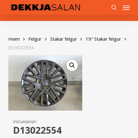
Skip
0
Menu
to
search
main
content
Heim
Felgur
Stakar felgur
19" Stakar felgur
D13022554
Vörunúmer:
D13022554