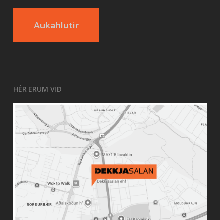
Aukahlutir
HÉR ERUM VIÐ