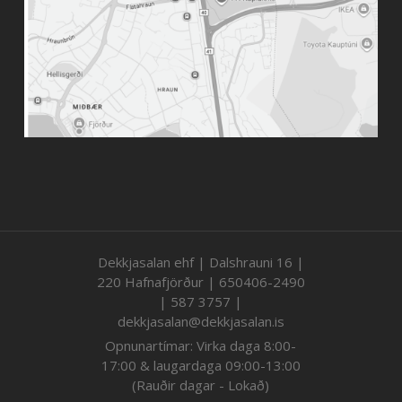
Dekkjasalan ehf | Dalshrauni 16 |
220 Hafnafjörður | 650406-2490
| 587 3757 |
dekkjasalan@dekkjasalan.is
Opnunartímar: Virka daga 8:00-
17:00 & laugardaga 09:00-13:00
(Rauðir dagar - Lokað)