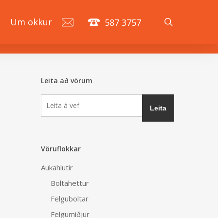
search
á
Um okkur
587 3757
Leita að vörum
Vöruflokkar
Aukahlutir
Boltahettur
Felguboltar
Felgumiðjur