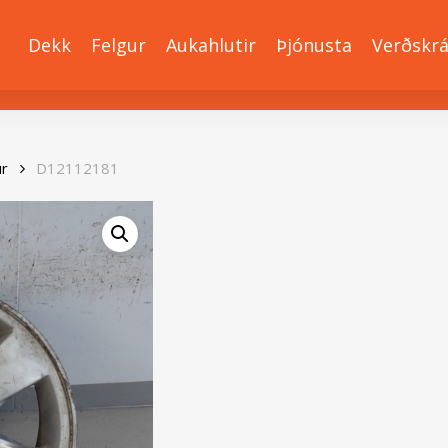
Dekk
Felgur
Aukahlutir
Þjónusta
Verðskr
ur
D12112181