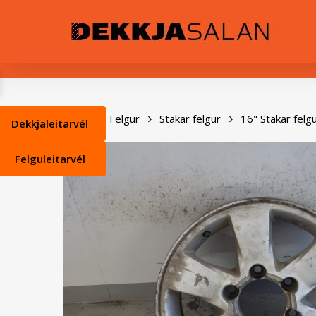
Skip
0
to
main
content
Heim
Felgur
Stakar felgur
16" Stakar felg
Dekkjaleitarvél
Felguleitarvél