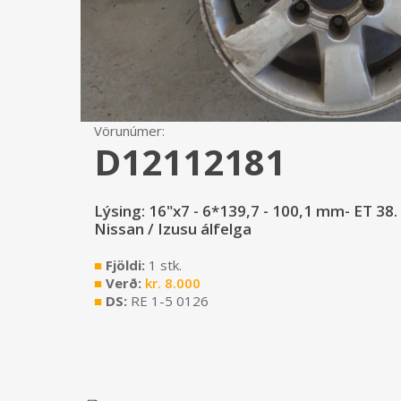
Vörunúmer:
D12112181
Lýsing: 16"x7 - 6*139,7 - 100,1 mm- ET 38.
Nissan / Izusu álfelga
■
Fjöldi:
1 stk.
■
Verð:
kr.
8.000
■
DS:
RE 1-5 0126