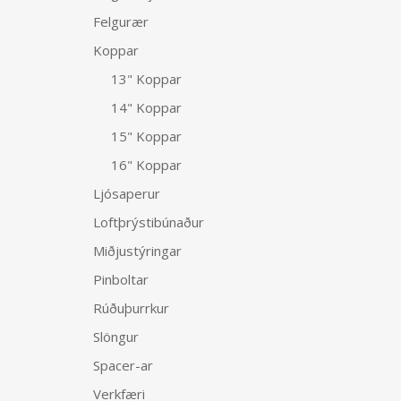
Felgurær
Koppar
13" Koppar
14" Koppar
15" Koppar
16" Koppar
Ljósaperur
Loftþrýstibúnaður
Miðjustýringar
Pinboltar
Rúðuþurrkur
Slöngur
Spacer-ar
Verkfæri