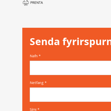
Senda fyrirspur
Nafn *
Netfang *
Sími *