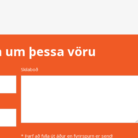
n um þessa vöru
Skilaboð
* Þarf að fylla út áður en fyrirspurn er send!