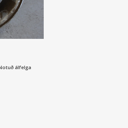
 Notuð álfelga