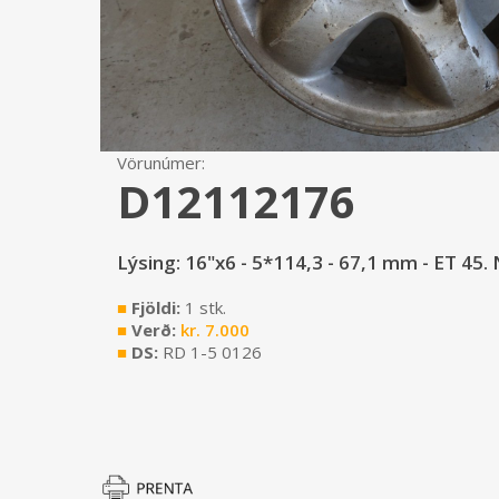
Vörunúmer:
D12112176
Lýsing: 16"x6 - 5*114,3 - 67,1 mm - ET 45.
■
Fjöldi:
1 stk.
■
Verð:
kr.
7.000
■
DS:
RD 1-5 0126