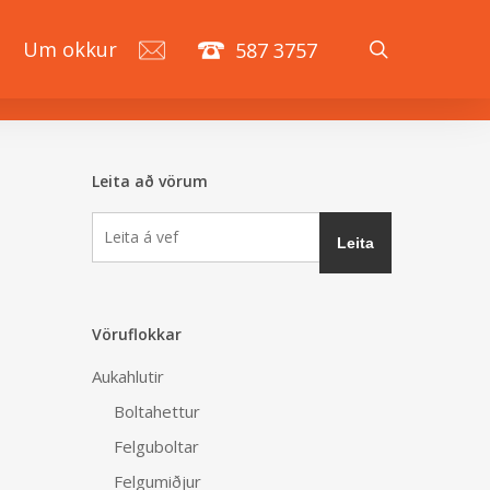
search
á
Um okkur
587 3757
Leita að vörum
Vöruflokkar
Aukahlutir
Boltahettur
Felguboltar
Felgumiðjur