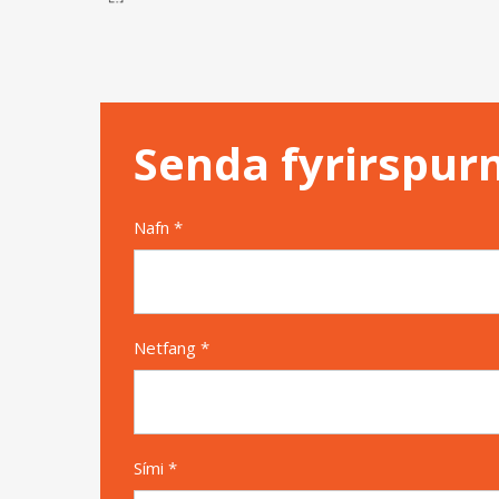
Senda fyrirspur
Nafn *
Netfang *
Sími *