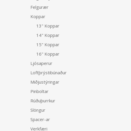
Felgurær
Koppar
13" Koppar
14" Koppar
15" Koppar
16" Koppar
Ljósaperur
Loftþrýstibúnaður
Miðjustýringar
Pinboltar
Rúðuþurrkur
Slöngur
Spacer-ar
Verkfæri