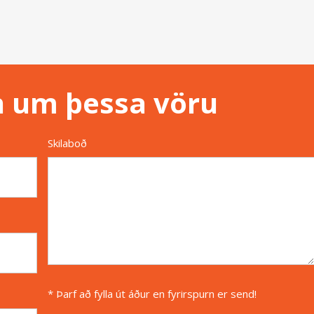
n um þessa vöru
Skilaboð
* Þarf að fylla út áður en fyrirspurn er send!