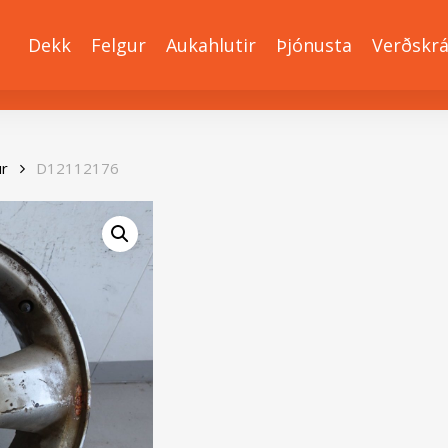
Dekk
Felgur
Aukahlutir
Þjónusta
Verðskr
ur
D12112176