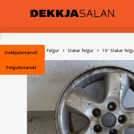
Skip
0
to
main
content
Heim
Felgur
Stakar felgur
16" Stakar felg
Dekkjaleitarvél
Felguleitarvél