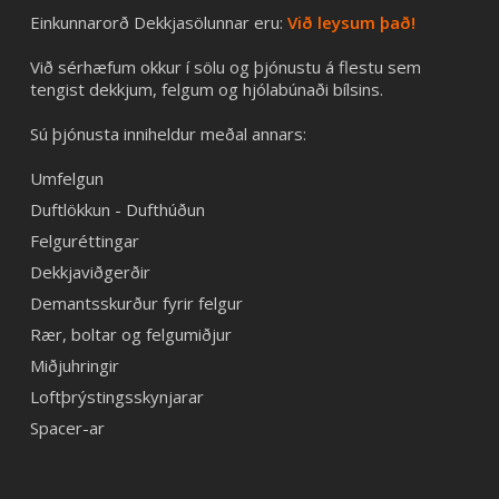
Einkunnarorð Dekkjasölunnar eru:
Við leysum það!
Við sérhæfum okkur í sölu og þjónustu á flestu sem
tengist dekkjum, felgum og hjólabúnaði bílsins.
Sú þjónusta inniheldur meðal annars:
Umfelgun
Duftlökkun - Dufthúðun
Felguréttingar
Dekkjaviðgerðir
Demantsskurður fyrir felgur
Rær, boltar og felgumiðjur
Miðjuhringir
Loftþrýstingsskynjarar
Spacer-ar