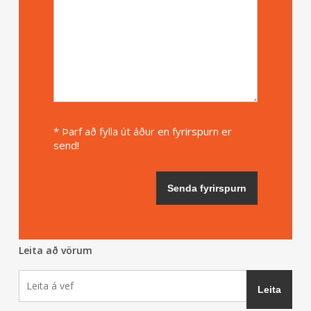
* Þarf að fylla út áður en fyrirspurn er
send!
Leita að vörum