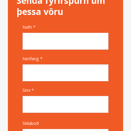
Senda fyrirspurn um
þessa vöru
Nafn *
Alternative
Netfang *
Sími *
Skilaboð