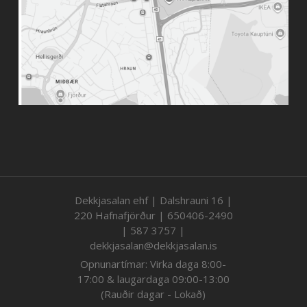
Dekkjasalan ehf | Dalshrauni 16 |
220 Hafnafjörður | 650406-2490
| 587 3757 |
dekkjasalan@dekkjasalan.is
Opnunartímar: Virka daga 8:00-
17:00 & laugardaga 09:00-13:00
(Rauðir dagar - Lokað)