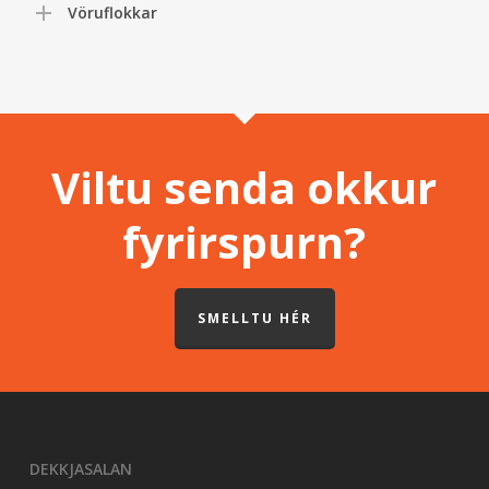
Vöruflokkar
Viltu senda okkur
fyrirspurn?
SMELLTU HÉR
DEKKJASALAN