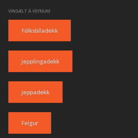
VINSÆLT Á VEFNUM
Fólksbíladekk
Jepplingadekk
Jeppadekk
Felgur