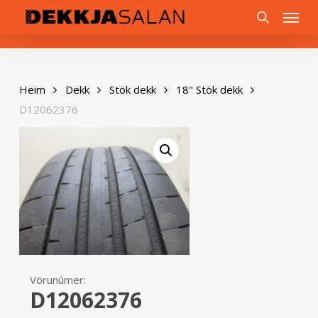
Skip
0
Menu
to
search
main
content
Heim
Dekk
Stök dekk
18" Stök dekk
D12062376
Vörunúmer:
D12062376