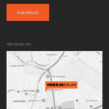
Aukahlutir
HÉR ERUM VIÐ