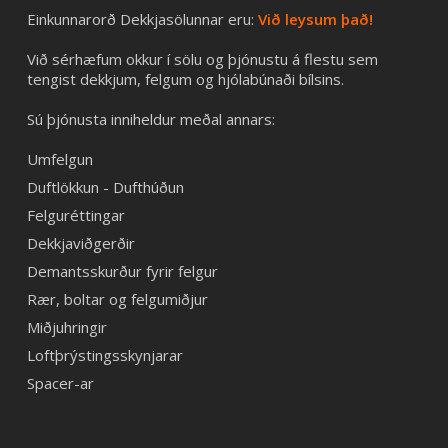
Einkunnarorð Dekkjasölunnar eru:
Við leysum það!
Við sérhæfum okkur í sölu og þjónustu á flestu sem
tengist dekkjum, felgum og hjólabúnaði bílsins.
Sú þjónusta inniheldur meðal annars:
Umfelgun
Duftlökkun - Dufthúðun
Felguréttingar
Dekkjaviðgerðir
Demantsskurður fyrir felgur
Rær, boltar og felgumiðjur
Miðjuhringir
Loftþrýstingsskynjarar
Spacer-ar