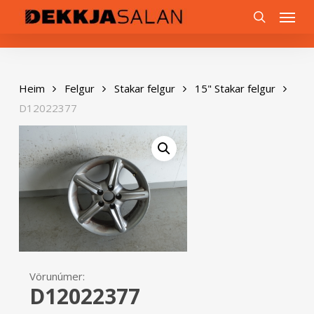
Skip
0
Menu
to
search
main
content
Heim
Felgur
Stakar felgur
15" Stakar felgur
D12022377
Vörunúmer:
D12022377