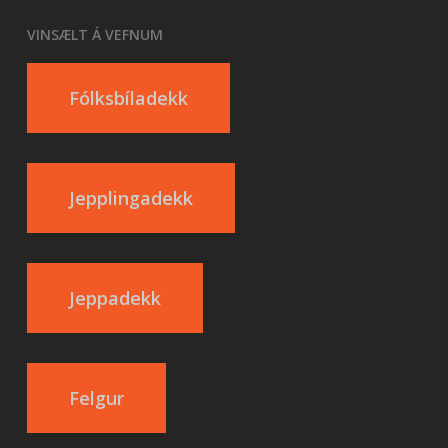
VINSÆLT Á VEFNUM
Fólksbíladekk
Jepplingadekk
Jeppadekk
Felgur