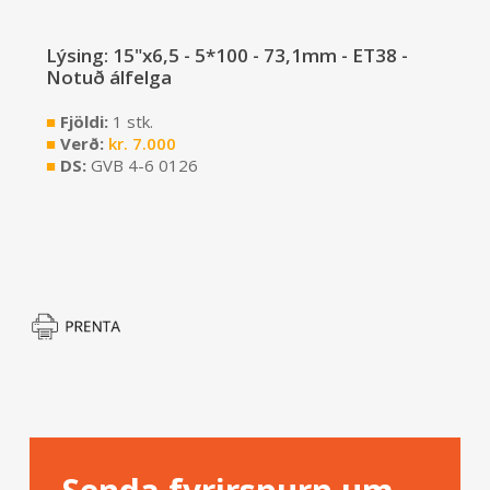
Lýsing: 15"x6,5 - 5*100 - 73,1mm - ET38 -
Notuð álfelga
■
Fjöldi:
1 stk.
■
Verð:
kr.
7.000
■
DS:
GVB 4-6 0126