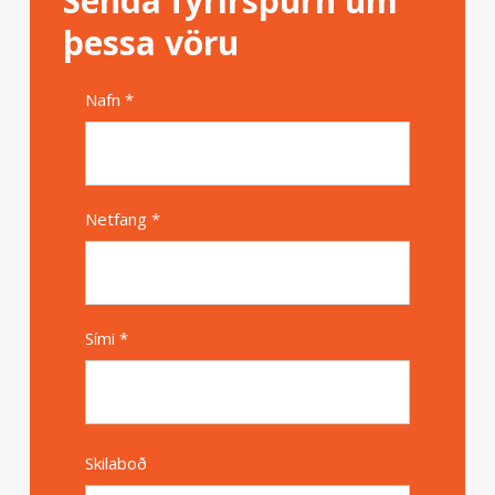
Senda fyrirspurn um
þessa vöru
Nafn *
Alternative
Netfang *
Sími *
Skilaboð