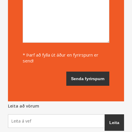
* Þarf að fylla út áður en fyrirspurn er
send!
Leita að vörum