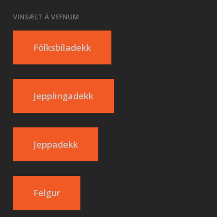
VINSÆLT Á VEFNUM
Fólksbíladekk
Jepplingadekk
Jeppadekk
Felgur