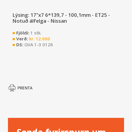
Lýsing: 17"x7 6*139,7 - 100,1mm - ET25 -
Notuð álfelga - Nissan
■
Fjöldi:
1 stk.
■
Verð:
kr.
12.000
■
DS:
GVA 1-3 0126