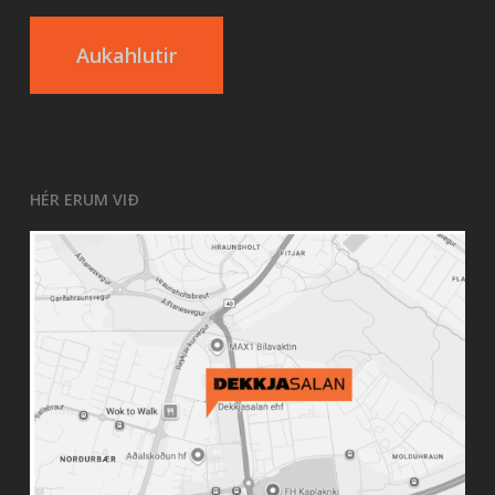
Aukahlutir
HÉR ERUM VIÐ