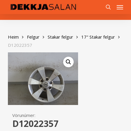
Skip
0
Menu
to
search
main
content
Heim
Felgur
Stakar felgur
17" Stakar felgur
D12022357
Vörunúmer:
D12022357