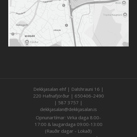
Dekkjasalan ehf | Dalshrauni 16 |
220 Hafnafjörður | 650406-2490
| 587 3757 |
dekkjasalan@dekkjasalan.is
Opnunartímar: Virka daga 8:00-
17:00 & laugardaga 09:00-13:00
(Rauðir dagar - Lokað)