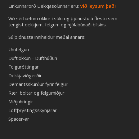
Einkunnarorð Dekkjasölunnar eru:
Við leysum það!
Við sérhæfum okkur í sölu og þjónustu á flestu sem
tengist dekkjum, felgum og hjólabúnaði bílsins.
Sú þjónusta inniheldur meðal annars:
Umfelgun
Duftlökkun - Dufthúðun
Felguréttingar
Dekkjaviðgerðir
Demantsskurður fyrir felgur
Rær, boltar og felgumiðjur
Miðjuhringir
Loftþrýstingsskynjarar
Spacer-ar