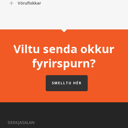
Vöruflokkar
Viltu senda okkur
fyrirspurn?
SMELLTU HÉR
DEKKJASALAN