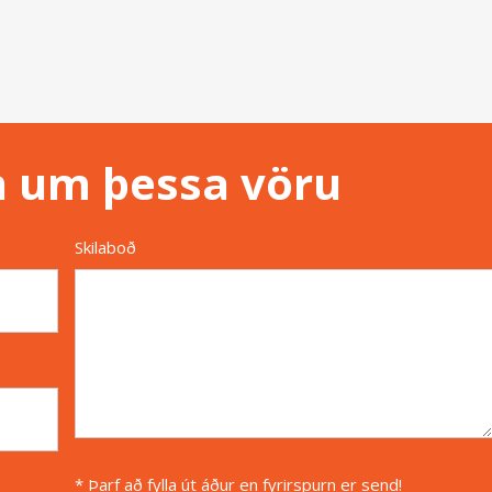
n um þessa vöru
Skilaboð
* Þarf að fylla út áður en fyrirspurn er send!