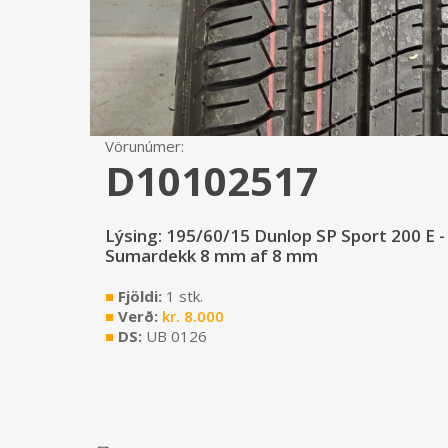
Vörunúmer:
D10102517
Lýsing: 195/60/15 Dunlop SP Sport 200 E 
Sumardekk 8 mm af 8 mm
■
Fjöldi:
1 stk.
■
Verð:
kr.
8.000
■
DS:
UB 0126