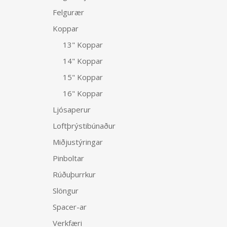
Felgurær
Koppar
13" Koppar
14" Koppar
15" Koppar
16" Koppar
Ljósaperur
Loftþrýstibúnaður
Miðjustýringar
Pinboltar
Rúðuþurrkur
Slöngur
Spacer-ar
Verkfæri