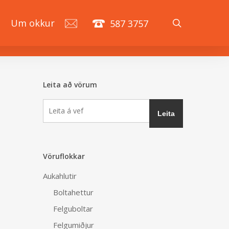
search
á
Um okkur
587 3757
Leita að vörum
Vöruflokkar
Aukahlutir
Boltahettur
Felguboltar
Felgumiðjur