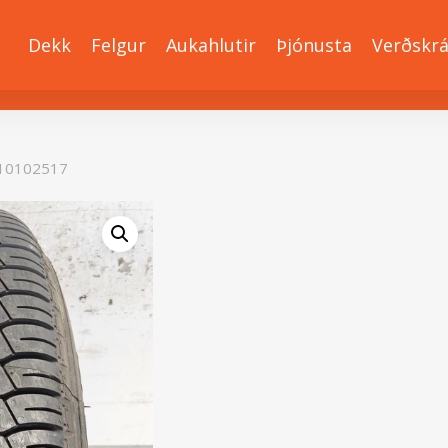
Dekk
Felgur
Aukahlutir
Þjónusta
Verðskr
10102517