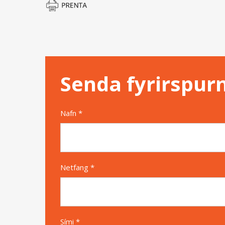
Senda fyrirspur
Nafn *
Netfang *
Sími *