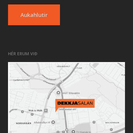
Aukahlutir
HÉR ERUM VIÐ