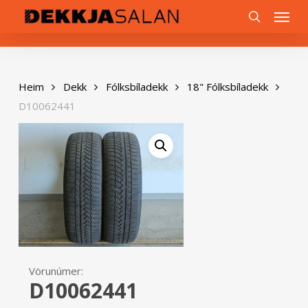
Skip
0
Menu
to
search
main
content
Heim
Dekk
Fólksbíladekk
18" Fólksbíladekk
D10062441
Vörunúmer:
D10062441