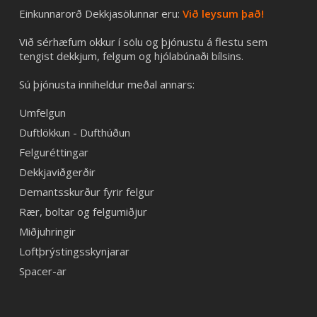
Einkunnarorð Dekkjasölunnar eru:
Við leysum það!
Við sérhæfum okkur í sölu og þjónustu á flestu sem
tengist dekkjum, felgum og hjólabúnaði bílsins.
Sú þjónusta inniheldur meðal annars:
Umfelgun
Duftlökkun - Dufthúðun
Felguréttingar
Dekkjaviðgerðir
Demantsskurður fyrir felgur
Rær, boltar og felgumiðjur
Miðjuhringir
Loftþrýstingsskynjarar
Spacer-ar