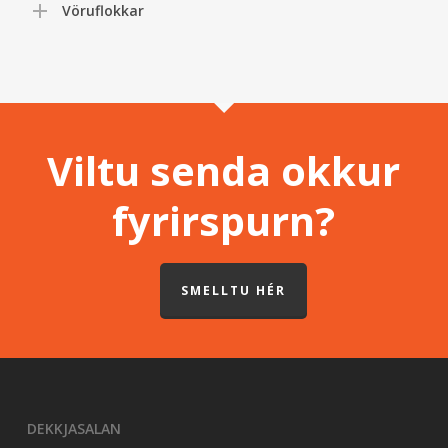
Vöruflokkar
Viltu senda okkur
fyrirspurn?
SMELLTU HÉR
DEKKJASALAN