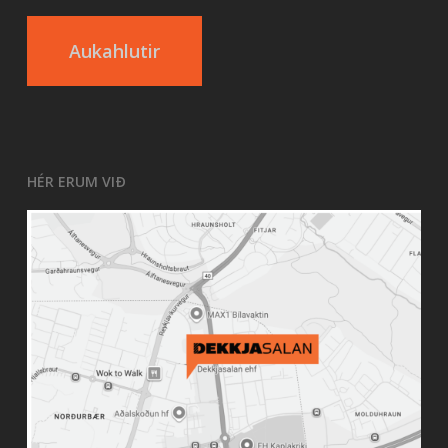
Aukahlutir
HÉR ERUM VIÐ