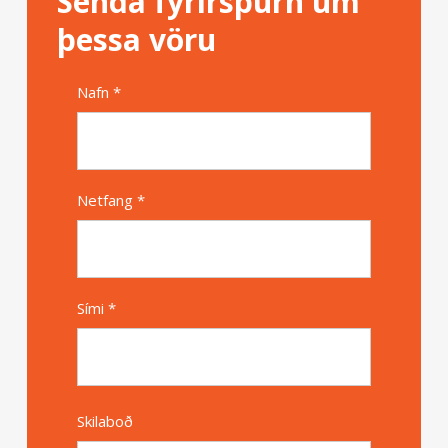
Senda fyrirspurn um
þessa vöru
Nafn *
Alternative
Netfang *
Sími *
Skilaboð