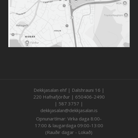
Dekkjasalan ehf | Dalshrauni 16 |
220 Hafnafjörður | 650406-2490
| 587 3757 |
dekkjasalan@dekkjasalan.is
Opnunartímar: Virka daga 8:00-
17:00 & laugardaga 09:00-13:00
(Rauðir dagar - Lokað)