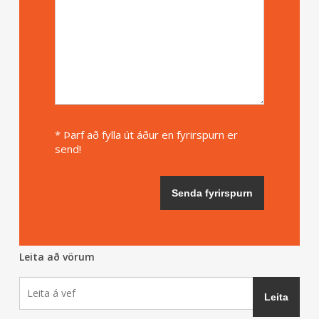
* Þarf að fylla út áður en fyrirspurn er
send!
Leita að vörum