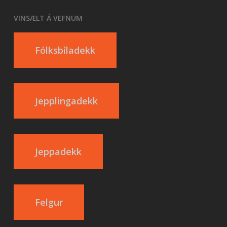
VINSÆLT Á VEFNUM
Fólksbíladekk
Jepplingadekk
Jeppadekk
Felgur