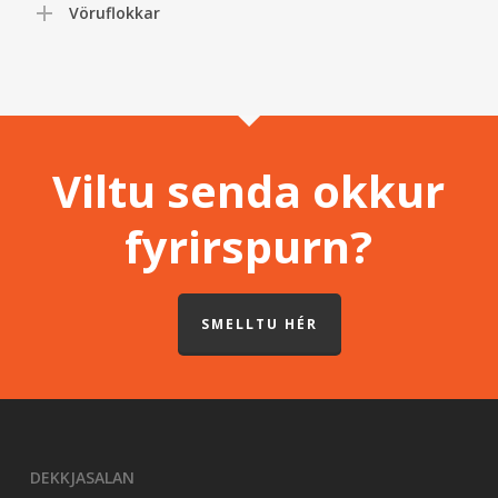
Vöruflokkar
Viltu senda okkur
fyrirspurn?
SMELLTU HÉR
DEKKJASALAN