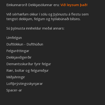
Einkunnarorð Dekkjasölunnar eru:
Við leysum það!
Við sérhæfum okkur í sölu og þjónustu á flestu sem
tengist dekkjum, felgum og hjólabúnaði bílsins.
Sú þjónusta inniheldur meðal annars:
Umfelgun
Duftlökkun - Dufthúðun
Felguréttingar
Dekkjaviðgerðir
Demantsskurður fyrir felgur
Rær, boltar og felgumiðjur
Miðjuhringir
Loftþrýstingsskynjarar
Spacer-ar