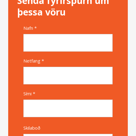
Senda fyrirspurn um
þessa vöru
Nafn *
Alternative
Netfang *
Sími *
Skilaboð