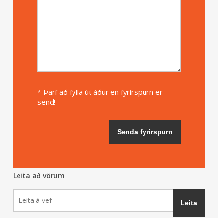
* Þarf að fylla út áður en fyrirspurn er
send!
Leita að vörum