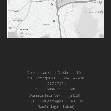
Dekkjasalan ehf | Dalshrauni 16 |
220 Hafnafjörður | 650406-2490
| 587 3757 |
dekkjasalan@dekkjasalan.is
Opnunartímar: Virka daga 8:00-
17:00 & laugardaga 09:00-13:00
(Rauðir dagar - Lokað)