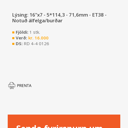
Lýsing: 16"x7 - 5*114,3 - 71,6mm - ET38 -
Notuð álfelga/burðar
■
Fjöldi:
1 stk.
■
Verð:
kr.
16.000
■
DS:
RD 4-4 0126