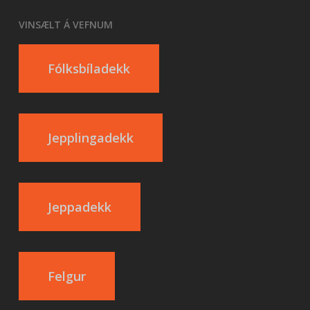
VINSÆLT Á VEFNUM
Fólksbíladekk
Jepplingadekk
Jeppadekk
Felgur