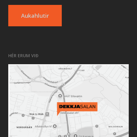
Aukahlutir
HÉR ERUM VIÐ