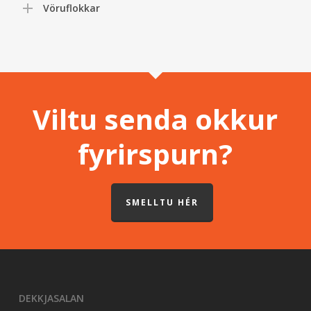
Vöruflokkar
Viltu senda okkur
fyrirspurn?
SMELLTU HÉR
DEKKJASALAN