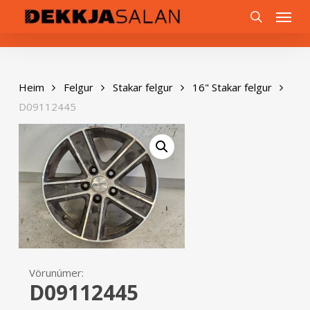
Skip
0
Menu
to
search
main
content
Heim
Felgur
Stakar felgur
16" Stakar felgur
D09112445
Vörunúmer:
D09112445