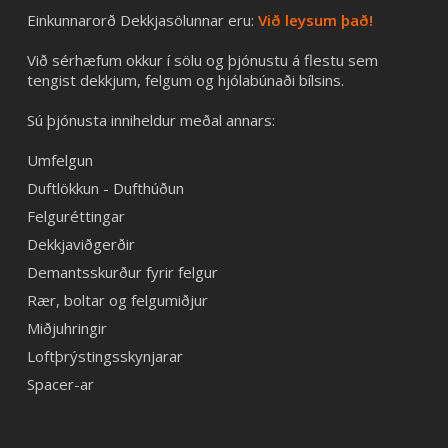
Einkunnarorð Dekkjasölunnar eru:
Við leysum það!
Við sérhæfum okkur í sölu og þjónustu á flestu sem
tengist dekkjum, felgum og hjólabúnaði bílsins.
Sú þjónusta inniheldur meðal annars:
Umfelgun
Duftlökkun - Dufthúðun
Felguréttingar
Dekkjaviðgerðir
Demantsskurður fyrir felgur
Rær, boltar og felgumiðjur
Miðjuhringir
Loftþrýstingsskynjarar
Spacer-ar