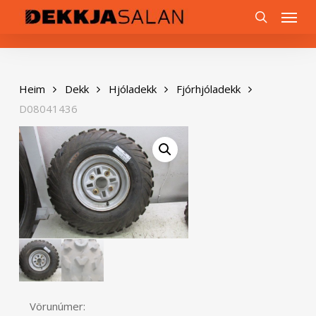
Skip
0
Menu
to
search
main
content
Heim
Dekk
Hjóladekk
Fjórhjóladekk
D08041436
Vörunúmer: