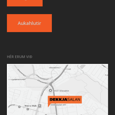
Aukahlutir
HÉR ERUM VIÐ