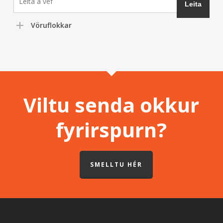
Vöruflokkar
Viltu senda okkur
fyrirspurn?
SMELLTU HÉR