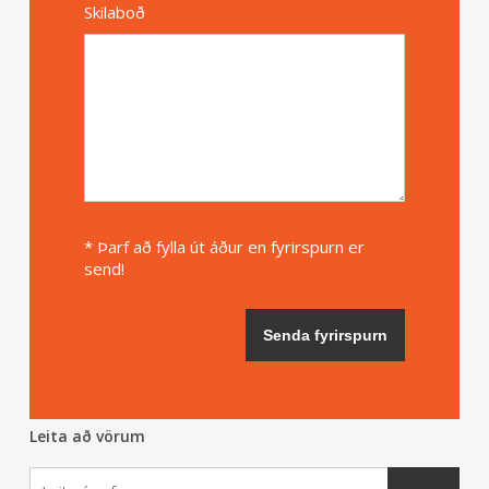
Skilaboð
* Þarf að fylla út áður en fyrirspurn er
send!
Leita að vörum