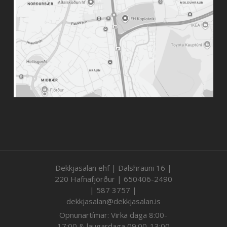
Dekkjasalan ehf | Dalshrauni 16 |
220 Hafnafjörður | 650406-2490
| 587 3757 |
dekkjasalan@dekkjasalan.is
Opnunartímar: Virka daga 8:00-
17:00 & laugardaga 09:00-13:00