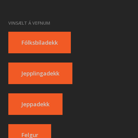
VINSÆLT Á VEFNUM
Fólksbíladekk
Jepplingadekk
Jeppadekk
Felgur