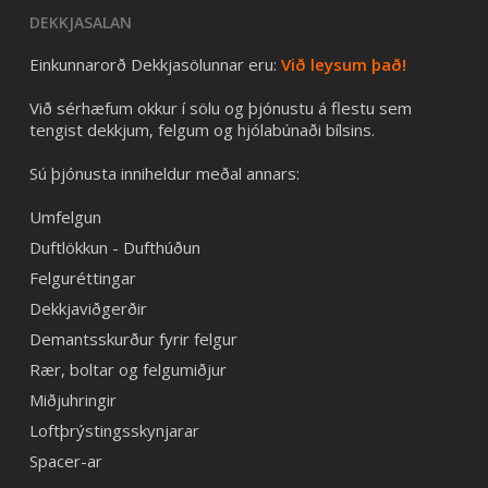
DEKKJASALAN
Einkunnarorð Dekkjasölunnar eru:
Við leysum það!
Við sérhæfum okkur í sölu og þjónustu á flestu sem
tengist dekkjum, felgum og hjólabúnaði bílsins.
Sú þjónusta inniheldur meðal annars:
Umfelgun
Duftlökkun - Dufthúðun
Felguréttingar
Dekkjaviðgerðir
Demantsskurður fyrir felgur
Rær, boltar og felgumiðjur
Miðjuhringir
Loftþrýstingsskynjarar
Spacer-ar