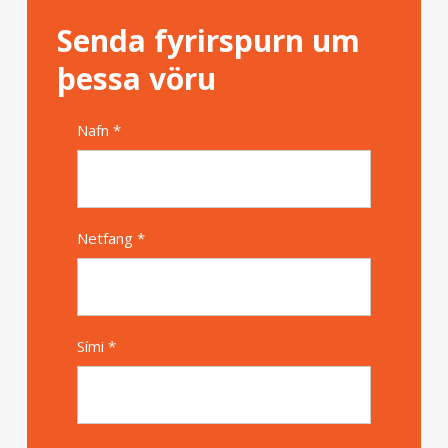
Senda fyrirspurn um
þessa vöru
Nafn *
Alternative
Netfang *
Sími *