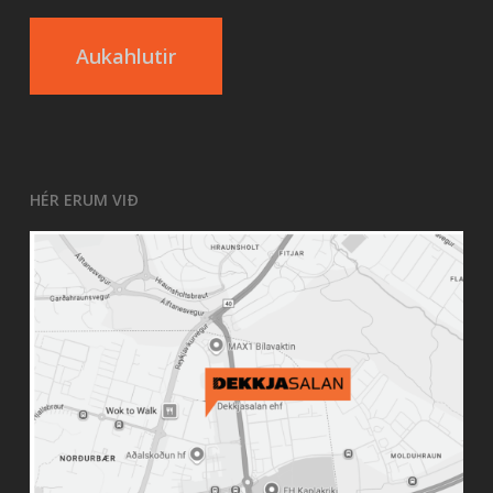
Aukahlutir
HÉR ERUM VIÐ