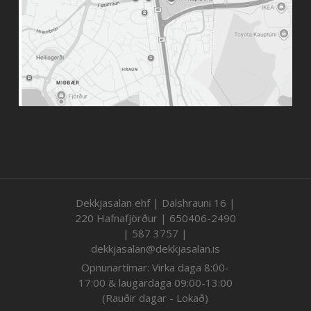
Dekkjasalan ehf | Dalshrauni 16 |
220 Hafnafjörður | 650406-2490
| 587 3757 |
dekkjasalan@dekkjasalan.is
Opnunartímar: Virka daga 8:00-
17:00 & laugardaga 09:00-13:00
(Rauðir dagar - Lokað)