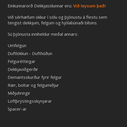
Einkunnarorð Dekkjasölunnar eru:
Við leysum það!
Við sérhæfum okkur í sölu og þjónustu á flestu sem
tengist dekkjum, felgum og hjólabúnaði bílsins.
Sú þjónusta inniheldur meðal annars:
Umfelgun
Duftlökkun - Dufthúðun
Felguréttingar
Dekkjaviðgerðir
Demantsskurður fyrir felgur
Rær, boltar og felgumiðjur
Miðjuhringir
Loftþrýstingsskynjarar
Spacer-ar