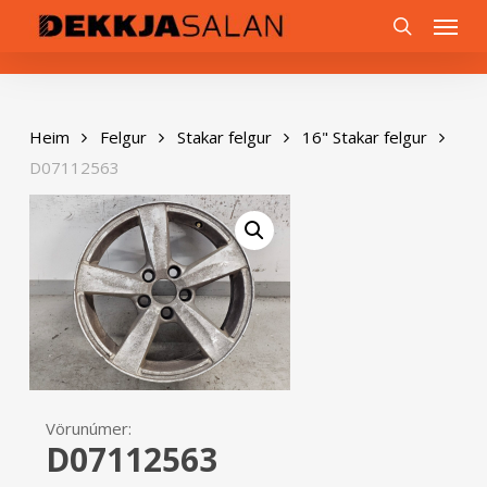
Skip
0
Menu
to
search
main
content
Heim
Felgur
Stakar felgur
16" Stakar felgur
D07112563
Vörunúmer:
D07112563