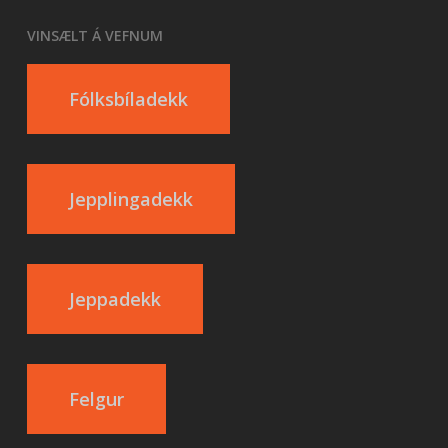
VINSÆLT Á VEFNUM
Fólksbíladekk
Jepplingadekk
Jeppadekk
Felgur