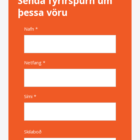
Senda fyrirspurn um
þessa vöru
Nafn *
Alternative
Netfang *
Sími *
Skilaboð