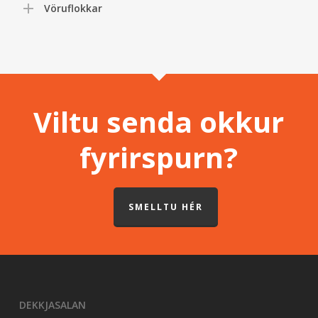
Vöruflokkar
Viltu senda okkur
fyrirspurn?
SMELLTU HÉR
DEKKJASALAN