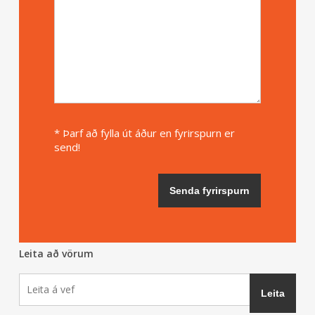
* Þarf að fylla út áður en fyrirspurn er
send!
Leita að vörum