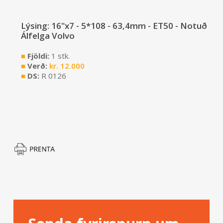
Lýsing: 16"x7 - 5*108 - 63,4mm - ET50 - Notuð
Álfelga Volvo
■
Fjöldi:
1 stk.
■
Verð:
kr.
12.000
■
DS:
R 0126